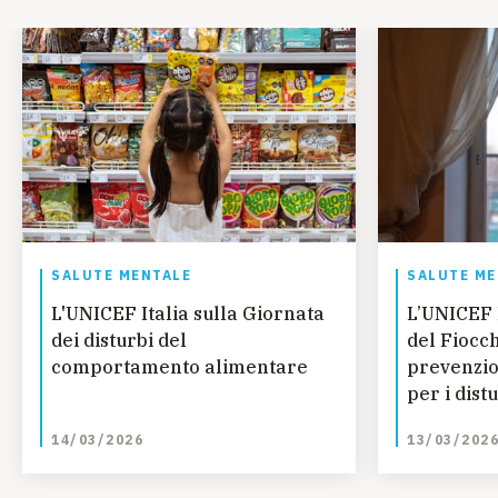
SALUTE MENTALE
SALUTE ME
L'UNICEF Italia sulla Giornata
L’UNICEF I
dei disturbi del
del Fiocch
comportamento alimentare
prevenzio
per i dist
e dell’ali
14/03/2026
13/03/202
minorenn