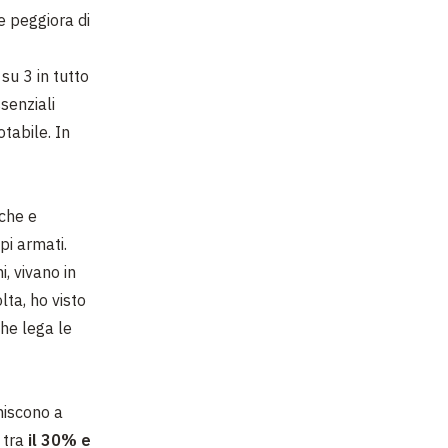
e peggiora di
su 3 in tutto
senziali
tabile. In
iche e
pi armati.
i, vivano in
lta, ho visto
he lega le
uniscono a
 tra
il 30% e