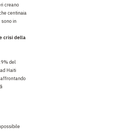
eri creano
 che centinaia
 sono in
 crisi della
 19% del
ad Haiti
o affrontando
di
possibile