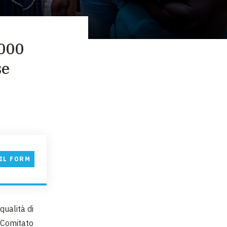
.000
se
IL FORM
qualità di
l Comitato