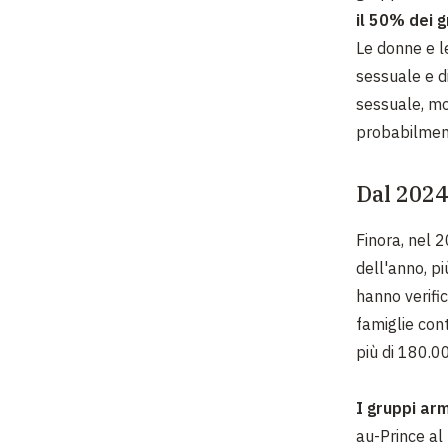
il 50% dei g
Le donne e l
sessuale e di
sessuale, mol
probabilment
Dal 2024 
Finora, nel 2
dell'anno, pi
hanno verific
famiglie con
più di 180.0
I gruppi ar
au-Prince al