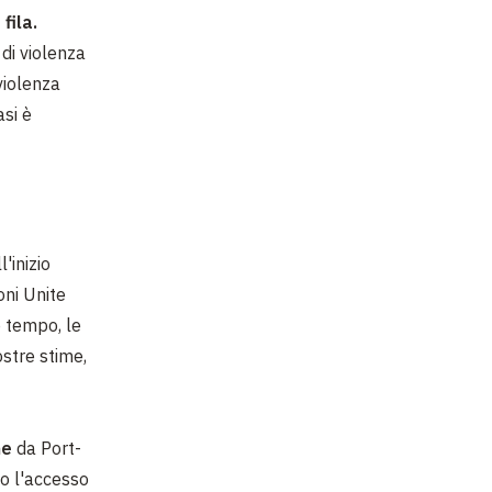
fila.
di violenza
violenza
asi è
'inizio
oni Unite
o tempo, le
stre stime,
ne
da Port-
do l'accesso