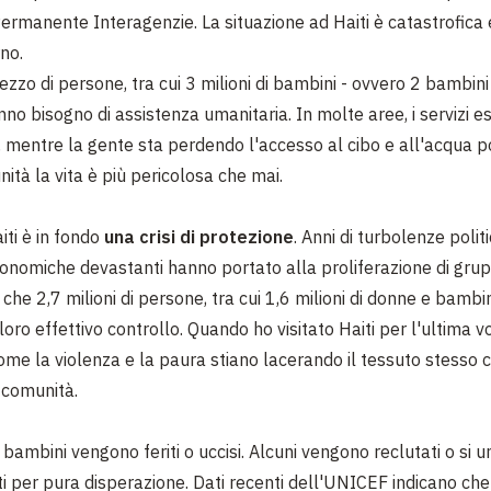
ermanente Interagenzie. La situazione ad Haiti è catastrofica 
rno.
ezzo di persone, tra cui 3 milioni di bambini - ovvero 2 bambini 
nno bisogno di assistenza umanitaria. In molte aree, i servizi es
i, mentre la gente sta perdendo l'accesso al cibo e all'acqua po
ità la vita è più pericolosa che mai.
aiti è in fondo
una crisi di protezione
. Anni di turbolenze polit
conomiche devastanti hanno portato alla proliferazione di grup
 che 2,7 milioni di persone, tra cui 1,6 milioni di donne e bambin
 loro effettivo controllo. Quando ho visitato Haiti per l'ultima vo
ome la violenza e la paura stiano lacerando il tessuto stesso c
e comunità.
i bambini vengono feriti o uccisi. Alcuni vengono reclutati o si 
i per pura disperazione. Dati recenti dell'UNICEF indicano che