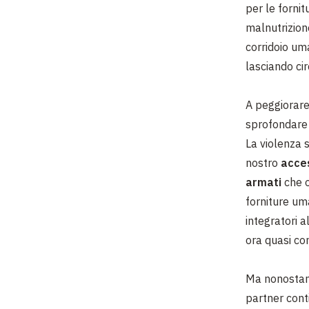
per le forni
malnutrizion
corridoio uma
lasciando cir
A peggiorare 
sprofondare i
La violenza 
nostro
acces
armati
che o
forniture um
integratori a
ora quasi com
Ma nonostante
partner conti