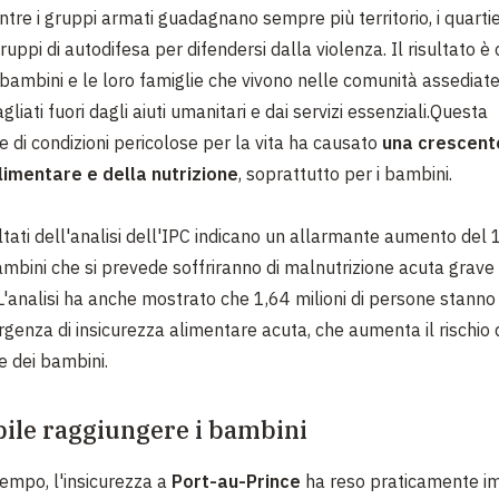
entre i gruppi armati guadagnano sempre più territorio, i quarti
ruppi di autodifesa per difendersi dalla violenza. Il risultato è
i bambini e le loro famiglie che vivono nelle comunità assediate
gliati fuori dagli aiuti umanitari e dai servizi essenziali.Questa
 di condizioni pericolose per la vita ha causato
una crescente
limentare e della nutrizione
, soprattutto per i bambini.
ultati dell'analisi dell'IPC indicano un allarmante aumento del
mbini che si prevede soffriranno di malnutrizione acuta grave 
L'analisi ha anche mostrato che 1,64 milioni di persone stann
ergenza di insicurezza alimentare acuta, che aumenta il rischio 
e dei bambini.
ile raggiungere i bambini
tempo, l'insicurezza a
Port-au-Prince
ha reso praticamente im