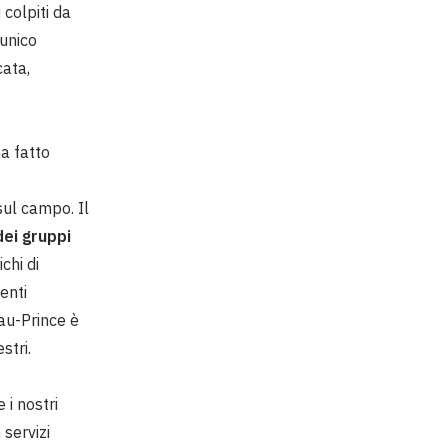
colpiti da
'unico
cata,
ha fatto
sul campo. Il
dei gruppi
chi di
enti
-au-Prince è
stri.
 i nostri
 servizi