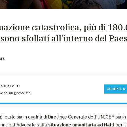
EMERGENZE
GRANDI DONAZIONI
tuazione catastrofica, più di 180
DIVERSI MODI PER DONARE. SCEGLI IL PIÙ
COMODO PER TE
ono sfollati all'interno del Pae
ura
ISCRIVITI
COMPILA 
Se sei un giornalista
gi parlo sia in qualità di Direttrice Generale dell'UNICEF, sia in 
rincipal Advocate sulla
situazione umanitaria ad Haiti
per i