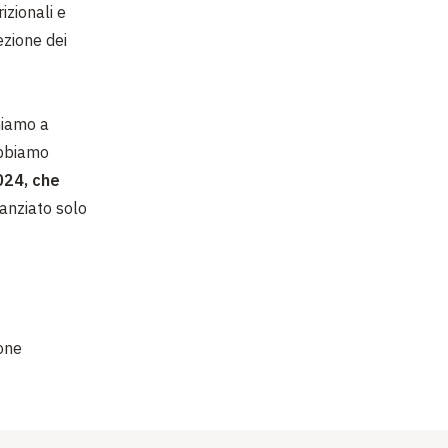
izionali e
ezione dei
niamo a
abbiamo
024, che
nanziato solo
ione