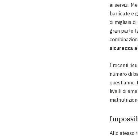
ai servizi. M
barricate e g
di migliaia d
gran parte ta
combinazione
sicurezza a
I recenti ris
numero di ba
quest'anno. 
livelli di em
malnutrizion
Impossib
Allo stesso 