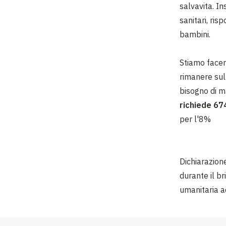
salvavita. In
sanitari, ris
bambini.
Stiamo facen
rimanere sul
bisogno di m
richiede 674
per l'8%
Dichiarazion
durante il br
umanitaria a