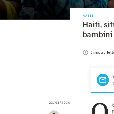
HAITI
Haiti, si
bambini s
6
minuti
di lett
O
23/04/2024
g
P