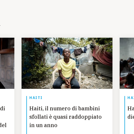
i
HAITI
HA
 di
Haiti, il numero di bambini
Ha
sfollati è quasi raddoppiato
di
del
in un anno