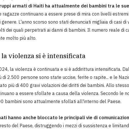
ruppi armati di Haiti ha attualmente dei bambini tra le sue 
e ragazze continuano a essere prese di mira con livelli estremi 
 genere. L'anno scorso sono stati denunciati migliaia di casi di 
ti dei quali perpetrati ai danni di bambini. Il numero reale di c
e molto più alto.
la violenza si è intensificata
024, la violenza è continuata e si è addirittura intensificata. Dall
ù di 2.500 persone sono state uccise, ferite o rapite... e le Nazi
ato più di 400 gravi violazioni dei diritti dei bambini. Allo stess
tinuano a essere sfollate a causa della violenza. Secondo le no
00 bambini sono attualmente sfollati all'interno del Paese.
mati hanno anche bloccato le principali vie di comunicazio
 resto del Paese, distruggendo i mezzi di sussistenza e limitan