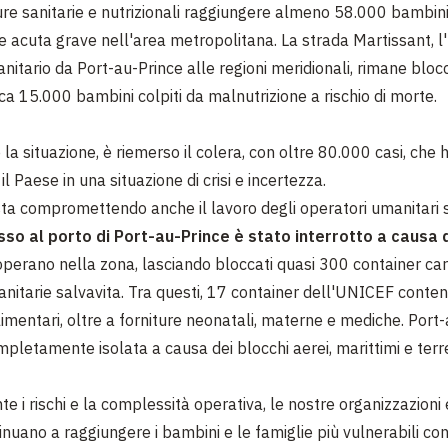
ture sanitarie e nutrizionali raggiungere almeno 58.000 bambini 
e acuta grave nell'area metropolitana. La strada Martissant, l
nitario da Port-au-Prince alle regioni meridionali, rimane bloc
ca 15.000 bambini colpiti da malnutrizione a rischio di morte.
la situazione, è riemerso il colera, con oltre 80.000 casi, che 
l Paese in una situazione di crisi e incertezza.
sta compromettendo anche il lavoro degli operatori umanitari 
so al porto di Port-au-Prince è stato interrotto a causa 
perano nella zona, lasciando bloccati quasi 300 container cari
anitarie salvavita. Tra questi, 17 container dell'UNICEF conten
limentari, oltre a forniture neonatali, materne e mediche. Port
pletamente isolata a causa dei blocchi aerei, marittimi e terre
 i rischi e la complessità operativa, le nostre organizzazioni e
nuano a raggiungere i bambini e le famiglie più vulnerabili con