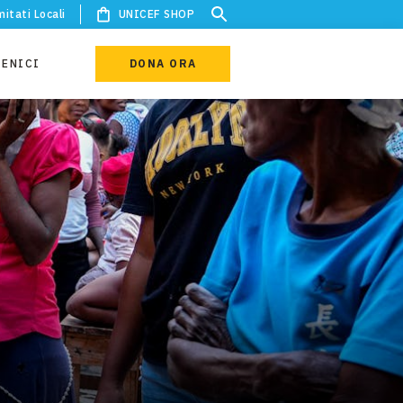
itati Locali
UNICEF SHOP
IENICI
DONA ORA