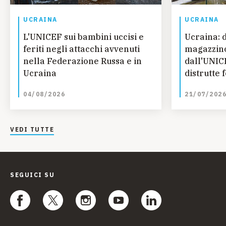
UCRAINA
UCRAINA
L'UNICEF sui bambini uccisi e
Ucraina: 
feriti negli attacchi avvenuti
magazzino
nella Federazione Russa e in
dall'UNIC
Ucraina
distrutte 
essenziali
04/08/2026
21/07/202
VEDI TUTTE
SEGUICI SU