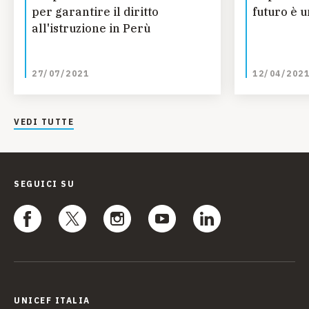
per garantire il diritto
futuro è 
all'istruzione in Perù
27/07/2021
12/04/202
VEDI TUTTE
SEGUICI SU
UNICEF ITALIA