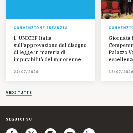
CONVENZIONE INFANZIA
CONVENZIO
L' UNICEF Italia
Giornata 
sull'approvazione del disegno
Competenz
di legge in materia di
Palazzo Va
imputabilità del minorenne
eccellenze
talento, 
24/07/2026
15/07/202
VEDI TUTTE
SEGUICI SU