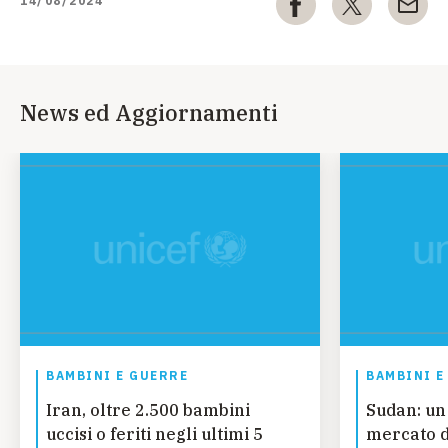
14/08/2024
News ed Aggiornamenti
BAMBINI E GUERRE
BAMBINI E
Iran, oltre 2.500 bambini
Sudan: un
uccisi o feriti negli ultimi 5
mercato d