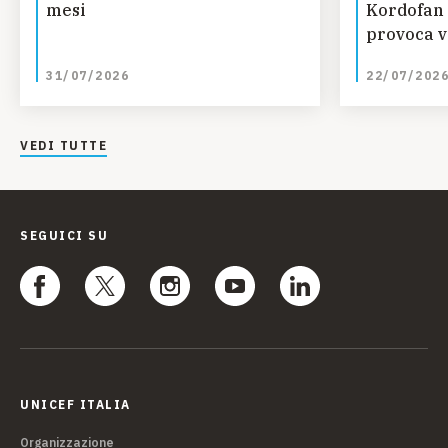
mesi
Kordofan 
provoca vi
bambini
31/07/2026
22/07/202
VEDI TUTTE
SEGUICI SU
UNICEF ITALIA
Organizzazione