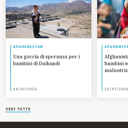
AFGHANISTAN
AFGHANIS
Una goccia di speranza per i
Afghanista
bambini di Daikundi
bambini so
malnutriz
16/07/2026
13/07/202
VEDI TUTTE