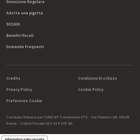
Donazione Regolare
Adotta una pigotta
5X1000
Benefici fiscali
Domande Frequenti
Credits
Condizioni di utilizzo
Privacy Policy
Cookie Policy
Preferenze Cookie
Comitato Italiano per l’UNICEF Fondazione ETS - Via Palestro 68, 00185
Roma - Codice Fiscale 015 619 205 86
Informativa sulla raccolta