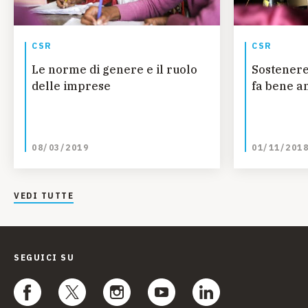
CSR
CSR
Le norme di genere e il ruolo
Sostenere 
delle imprese
fa bene a
08/03/2019
01/11/201
VEDI TUTTE
SEGUICI SU