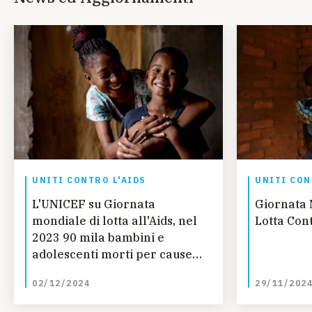
UNITI CONTRO L'AIDS
UNITI CON
L'UNICEF su Giornata
Giornata 
mondiale di lotta all'Aids, nel
Lotta Cont
2023 90 mila bambini e
adolescenti morti per cause
legate all’AIDS
02/12/2024
29/11/202