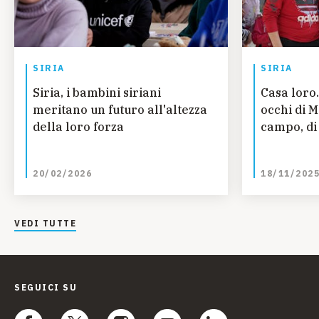
SIRIA
SIRIA
Siria, i bambini siriani
Casa loro.
meritano un futuro all'altezza
occhi di 
della loro forza
campo, di 
20/02/2026
18/11/202
VEDI TUTTE
SEGUICI SU