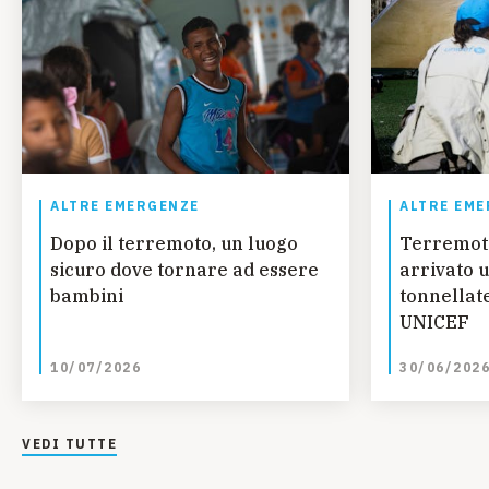
ALTRE EMERGENZE
ALTRE EME
Dopo il terremoto, un luogo
Terremot
sicuro dove tornare ad essere
arrivato u
bambini
tonnellate
UNICEF
10/07/2026
30/06/202
VEDI TUTTE