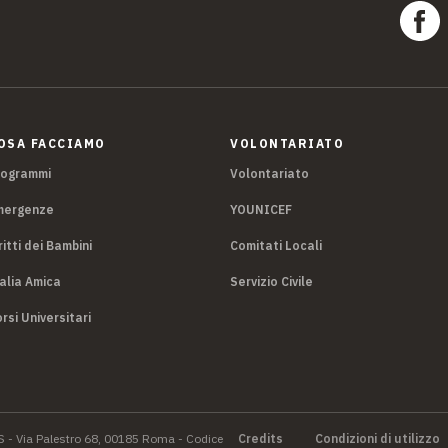
OSA FACCIAMO
VOLONTARIATO
rogrammi
Volontariato
mergenze
YOUNICEF
ritti dei Bambini
Comitati Locali
alia Amica
Servizio Civile
rsi Universitari
S - Via Palestro 68, 00185 Roma - Codice
Credits
Condizioni di utilizzo