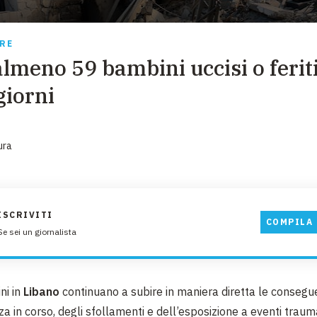
EMERGENZE
GRANDI DONAZIONI
RRE
almeno 59 bambini uccisi o feriti
DIVERSI MODI PER DONARE. SCEGLI IL PIÙ
COMODO PER TE
giorni
ura
ISCRIVITI
COMPILA 
Se sei un giornalista
ni in
Libano
continuano a subire in maniera diretta le consegu
za in corso, degli sfollamenti e dell’esposizione a eventi trauma