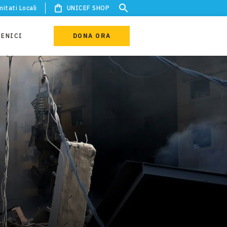
itati Locali
UNICEF SHOP
IENICI
DONA ORA