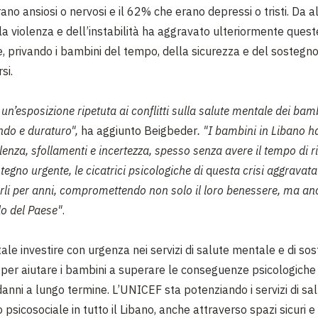
erano ansiosi o nervosi e il 62% che erano depressi o tristi. Da all
lla violenza e dell’instabilità ha aggravato ulteriormente quest
 privando i bambini del tempo, della sicurezza e del sostegn
si.
 un’esposizione ripetuta ai conflitti sulla salute mentale dei bam
ndo e duraturo",
ha aggiunto Beigbeder
. "I bambini in Libano 
lenza, sfollamenti e incertezza, spesso senza avere il tempo di r
egno urgente, le cicatrici psicologiche di
q
uesta crisi aggravat
i per anni, compromettendo non solo il loro benessere, ma anch
lo del Paese"
.
le investire con urgenza nei servizi di salute mentale e di so
 per aiutare i bambini a superare le conseguenze psicologiche 
danni a lungo termine. L’UNICEF sta potenziando i servizi di s
 psicosociale in tutto il Libano, anche attraverso spazi sicuri