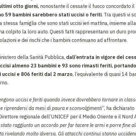
ultimi otto giorni,
nonostante il cessate il fuoco concordato il
o 59 bambini sarebbero stati uccisi o feriti
. Tra questi vi 
 stessa famiglia che sono stati uccisi ieri mattina, insieme all
ha colpito la loro auto. Questi fatti rappresentano un duro p
iolazioni e dei rischi che i bambini continuano ad affrontare.
inistero della Sanità Pubblica,
dall’entrata in vigore del ces
ccisi almeno 23 bambini e 93 sono rimasti feriti, portando 
 uccisi e 806 feriti dal 2 marzo
, l’equivalente di quasi 14 ba
orno.
ngono uccisi e feriti quando invece dovrebbero tornare in class
 e riprendersi da mesi di paura e sconvolgimenti
”, ha dichiarato
 Direttore regionale dell’UNICEF per il Medio Oriente e il Nord A
stato raggiunto un accordo per far tacere le armi e porre fine al
sta rivelando molto diversa. Gli attacchi continui stanno ucciden