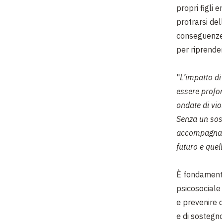
propri figli 
protrarsi de
conseguenze,
per riprender
"
L’impatto di
essere profo
ondate di vio
Senza un sost
accompagnarl
futuro e quel
È fondamenta
psicosociale
e prevenire 
e di sostegno