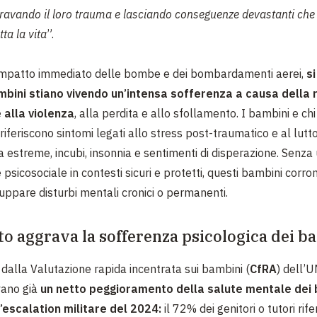
ravando il loro trauma e lasciando conseguenze devastanti che
tta la vita
”.
l’impatto immediato delle bombe e dei bombardamenti aerei,
s
bini stiano vivendo un’intensa sofferenza a causa della 
 alla violenza
, alla perdita e allo sfollamento. I bambini e chi
iferiscono sintomi legati allo stress post-traumatico e al lutto,
a estreme, incubi, insonnia e sentimenti di disperazione. Senz
 psicosociale in contesti sicuri e protetti, questi bambini corr
iluppare disturbi mentali cronici o permanenti.
itto aggrava la sofferenza psicologica dei b
 dalla Valutazione rapida incentrata sui bambini (
CfRA
) dell’
vano già
un netto peggioramento della salute mentale dei 
’escalation militare del 2024:
il 72% dei genitori o tutori rife