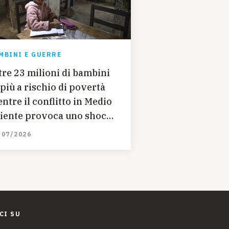
MBINI E GUERRE
tre 23 milioni di bambini
 più a rischio di povertà
ntre il conflitto in Medio
iente provoca uno shock
onomico globale
/07/2026
CI SU