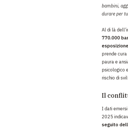
bambini, agg
durare per tu
Al di là del
770.000 bam
esposizione
prende cura r
paura e ansi
psicologico e
rischio di sv
Il confl
I dati emersi
2025 indica
seguito dell