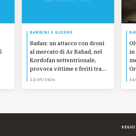
BAMBINI E GUERRE
BA
Sudan: un attacco con droni
Ol
5
al mercato di Ar Rahad, nel
in
Kordofan settentrionale,
me
provoca vittime e feriti tra i
Or
bambini
ec
22/07/2026
16
SEGUI