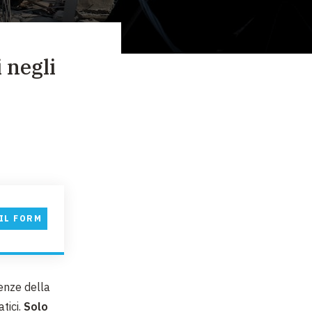
 negli
IL FORM
enze della
tici.
Solo