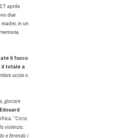
 17 aprile
sono due
a madre, in un
romemoria
sate il fuoco
il totale a
mbini uccisi o
e, giocare
Edouard
frica. “
Circa
la violenza.
do e ferendo i