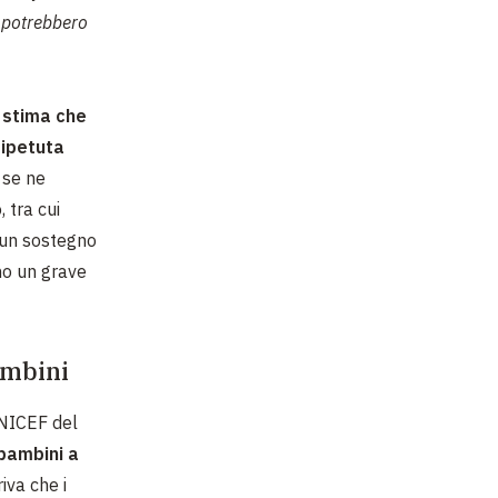
 potrebbero
i stima che
ripetuta
 se ne
 tra cui
a un sostegno
ono un grave
ambini
UNICEF del
bambini a
riva che i