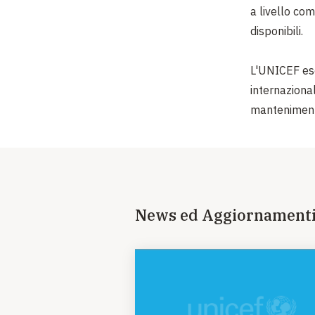
a livello com
disponibili.
L'UNICEF esor
internaziona
mantenimento
News ed Aggiornament