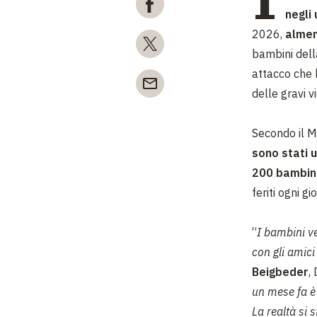
negli 
2026,
almen
bambini della
attacco che 
delle gravi v
Secondo il M
sono stati u
200 bambini
feriti ogni gi
“
I bambini ve
con gli amici
Beigbeder
,
un mese fa è 
La realtà si 