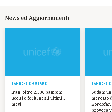
News ed Aggiornamenti
BAMBINI E GUERRE
BAMBINI E
Iran, oltre 2.500 bambini
Sudan: un
uccisi o feriti negli ultimi 5
mercato d
mesi
Kordofan 
provoca vi