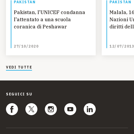
PAKISTAN
PAKISTAN
Pakistan, l'UNICEF condanna
Malala, 1
l'attentato a una scuola
Nazioni Un
coranica di Peshawar
diritti de
27/10/2020
12/07/201
VEDI TUTTE
SEGUICI SU