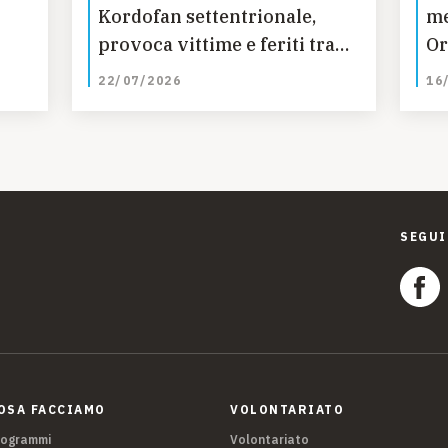
Kordofan settentrionale,
me
provoca vittime e feriti tra i
Or
bambini
ec
22/07/2026
16
SEGUI
OSA FACCIAMO
VOLONTARIATO
rogrammi
Volontariato