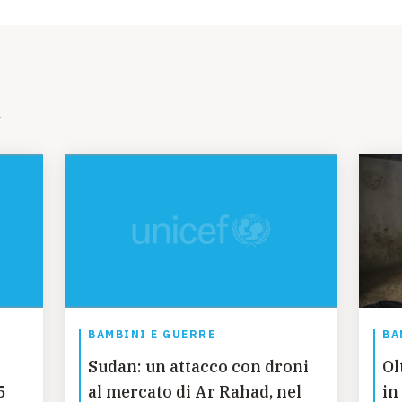
i
BAMBINI E GUERRE
BA
Sudan: un attacco con droni
Ol
5
al mercato di Ar Rahad, nel
in