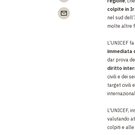
regione
, ch
colpite in I
nel sud dell
molte altre f
L’UNICEF fa 
immediata d
dar prova d
diritto inte
civili e dei 
target civili 
internazional
L'UNICEF, in
valutando at
colpiti e all