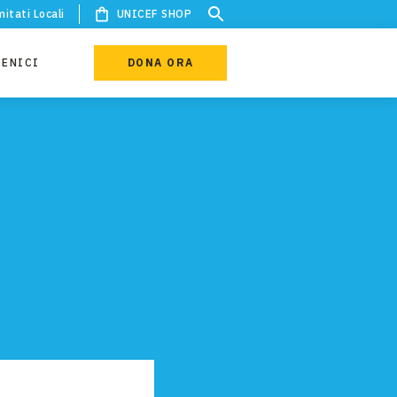
itati Locali
UNICEF SHOP
IENICI
DONA ORA