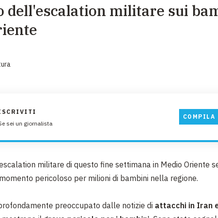
 dell'escalation militare sui ba
EMERGENZE
iente
GRANDI DONAZIONI
DIVERSI MODI PER DONARE. SCEGLI IL PIÙ
COMODO PER TE
tura
ISCRIVITI
COMPILA 
Se sei un giornalista
escalation militare di questo fine settimana in Medio Oriente 
momento pericoloso per milioni di bambini nella regione.
rofondamente preoccupato dalle notizie di
attacchi in Iran e