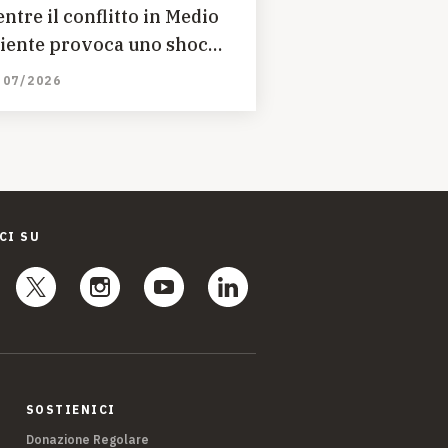
ntre il conflitto in Medio
iente provoca uno shock
onomico globale
/07/2026
CI SU
SOSTIENICI
Donazione Regolare