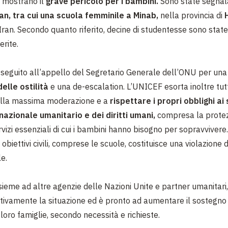
e mostrano il
grave pericolo per i bambini.
Sono state segna
ran, tra cui una scuola femminile a Minab,
nella provincia di
’Iran. Secondo quanto riferito, decine di studentesse sono state
erite.
seguito all’appello del Segretario Generale dell’ONU per un
elle ostilità
e una de-escalation. L’UNICEF esorta inoltre tutt
ella massima moderazione e a
rispettare i propri obblighi ai 
rnazionale umanitario e dei diritti umani,
compresa la protez
servizi essenziali di cui i bambini hanno bisogno per sopravviver
e obiettivi civili, comprese le scuole, costituisce una violazione d
e.
sieme ad altre agenzie delle Nazioni Unite e partner umanitari,
tivamente la situazione ed è pronto ad aumentare il sostegno
e loro famiglie, secondo necessità e richieste.