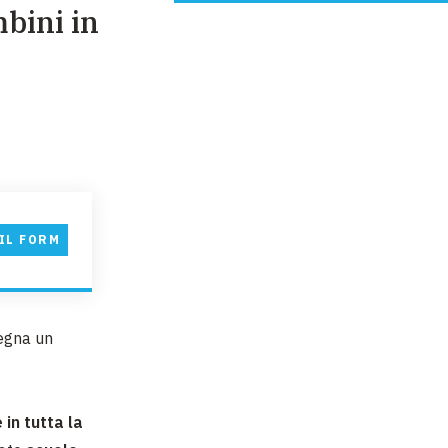
mbini in
IL FORM
segna un
 in tutta la