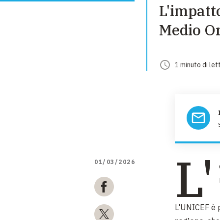
L'impatto
Medio Or
1
minuto
di let
L'
01/03/2026
L'UNICEF è p