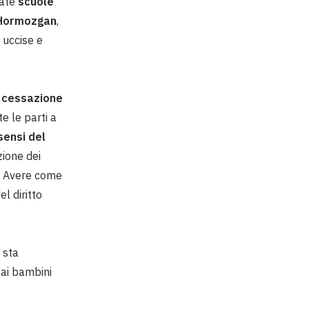
late
scuole
Hormozgan
,
 uccise e
a
cessazione
e le parti a
sensi del
ione dei
e. Avere come
el diritto
 sta
 ai bambini