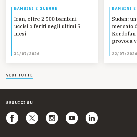
BAMBINI E GUERRE
BAMBINI E
Iran, oltre 2.500 bambini
Sudan: un
uccisi o feriti negli ultimi 5
mercato d
mesi
Kordofan 
provoca vi
bambini
31/07/2026
22/07/202
VEDI TUTTE
SEGUICI SU