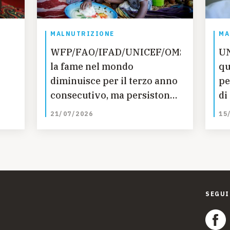
MALNUTRIZIONE
MA
WFP/FAO/IFAD/UNICEF/OMS:
UN
i
la fame nel mondo
qu
diminuisce per il terzo anno
pe
consecutivo, ma persistono
di
le disparità regionali –
ac
21/07/2026
15
nuovo rapporto ONU
SEGUI