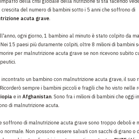
 impatto della crisi globale della nutrizione si sta facendo ved
 crescita del numero di bambini sotto i 5 anni che soffrono di
trizione acuta grave
.
ell'anno, ogni giorno, 1 bambino al minuto è stato colpito da m
Nei 15 paesi più duramente colpiti, oltre 8 milioni di bambini so
orire per malnutrizione acuta grave se non ricevono subito c
peutici.
 incontrato un bambino con malnutrizione acuta grave, il suo r
Ricorderò sempre i bambini piccoli e fragili che ho visto nelle 
iopia
e in
Afghanistan
. Sono fra i milioni di bambini che oggi in
no di malnutrizione acuta.
e soffrono di malnutrizione acuta grave sono troppo deboli e 
o normale. Non possono essere salvati con sacchi di grano o di