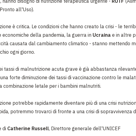
, hanno bisogno di nutrizione terapeutica urgente -
RUTF
(Ali
Pronto all'Uso).
ione è critica. Le condizioni che hanno creato la crisi - le terribi
 economiche della pandemia, la guerra in
Ucraina
e in altre p
ccità causata dal cambiamento climatico - stanno mettendo mo
chio ogni giorno.
i tassi di malnutrizione acuta grave è già abbastanza rilevan
una forte diminuzione dei tassi di vaccinazione contro le malatt
a combinazione letale per i bambini malnutriti.
zione potrebbe rapidamente diventare più di una crisi nutrizio
pida, potremmo trovarci di fronte a una crisi di sopravvivenza d
e di
Catherine Russell
, Direttore generale dell'UNICEF