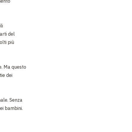
mento
li
arti del
lti più
te. Ma questo
ie dei
nale. Senza
ei bambini.