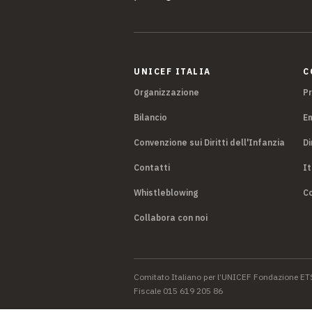
UNICEF ITALIA
C
Organizzazione
P
Bilancio
E
Convenzione sui Diritti dell'Infanzia
Di
Contatti
It
Whistleblowing
Co
Collabora con noi
Comitato Italiano per l’UNICEF Fondazione ET
Fiscale 015 619 205 86