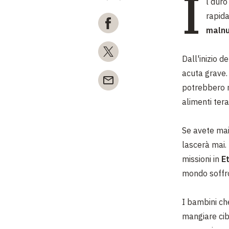
I
l duro
rapida
malnu
Dall'inizio d
acuta grave. 
potrebbero m
alimenti tera
Se avete mai
lascerà mai. 
missioni in
Et
mondo soffro
I bambini ch
mangiare cib