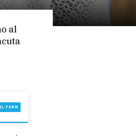
o al
acuta
IL FORM