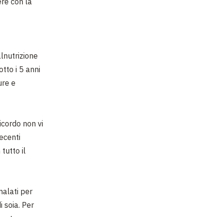
ere con la
alnutrizione
tto i 5 anni
ure e
icordo non vi
recenti
 tutto il
malati per
 soia. Per