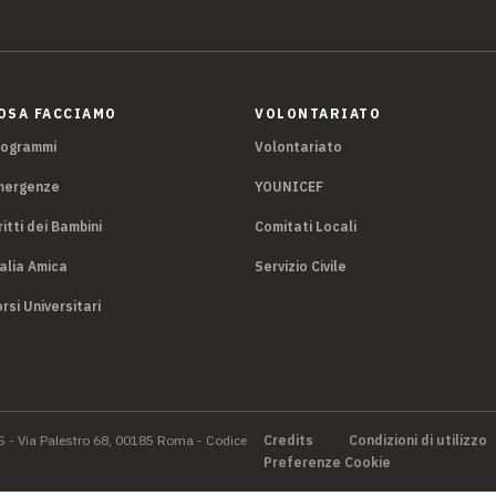
OSA FACCIAMO
VOLONTARIATO
rogrammi
Volontariato
mergenze
YOUNICEF
ritti dei Bambini
Comitati Locali
alia Amica
Servizio Civile
rsi Universitari
S - Via Palestro 68, 00185 Roma - Codice
Credits
Condizioni di utilizzo
Preferenze Cookie