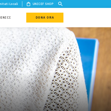
itati Locali
UNICEF SHOP
IENICI
DONA ORA