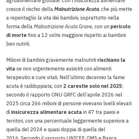
agroalimentare globale. Con l’insicurezza alimentare
cresce il rischio della
Malnutrizione Acuta
, che più mette
a repentaglio la vita dei bambini, soprattutto nella
forma della
Malnutrizione Acuta Grave,
con un
pericolo
di morte
fino a 12 volte maggiore rispetto ai bambini
ben nutriti.
Milioni di bambini gravemente malnutriti
rischiano la
vita
se non urgentemente assistiti con alimenti
terapeutici e cure vitali. Nell'ultimo decennio la fame
acuta è raddoppiata, con
2 carestie solo nel 2025
:
secondo il rapporto ONU GRFC dell’aprile 2026 nel
2025 circa 266 milioni di persone vivevano livelli elevati
di
insicurezza alimentare acuta
in 47 tra paesi e
territori, con una percentuale leggermente superiore a
quella del 2024 e quasi doppia di quella del
2016. Secondo il rapporto UNICEF, OMS e Banca