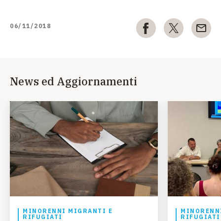
06/11/2018
News ed Aggiornamenti
MINORENNI MIGRANTI E
MINORENNI
RIFUGIATI
RIFUGIATI