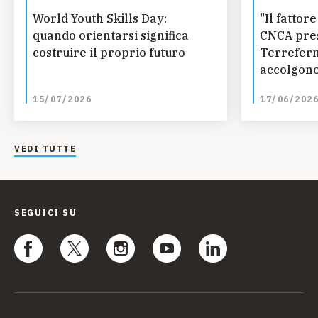
World Youth Skills Day:
"Il fatto
quando orientarsi significa
CNCA pres
costruire il proprio futuro
Terreferm
accolgono
curano
15/07/2026
17/06/202
VEDI TUTTE
SEGUICI SU