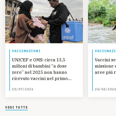
VACCINAZIONI
VACCINAZ
UNICEF e OMS: circa 13,5
Vaccini se
milioni di bambini “a dose
missione 
zero” nel 2025 non hanno
aree più 
ricevuto vaccini nel primo
anno di vita, quasi 750.000 in
15/07/2026
24/04/202
meno rispetto al 2025
VEDI TUTTE