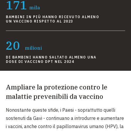
171
mila
BAMBINI IN PIÙ HANNO RICEVUTO ALMENO
UN VACCINO RISPETTO AL 2023
20
milioni
DI BAMBINI HANNO SALTATO ALMENO UNA
DOSE DI VACCINO DPT NEL 2024
Ampliare la protezione contro le
malattie prevenibili da vaccino
Nonostante queste sfide, i Paesi - soprattutto quelli
sostenuti da Gavi - continuano a introdurre e aumentare
i vaccini, anche contro il papillomavirus umano (HPV), la