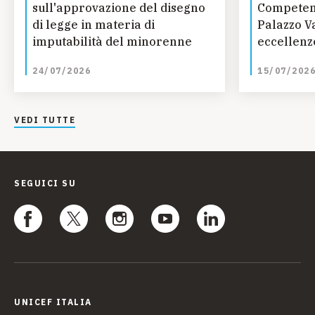
sull'approvazione del disegno
Competenz
di legge in materia di
Palazzo Va
imputabilità del minorenne
eccellenze
talento, 
24/07/2026
15/07/202
VEDI TUTTE
SEGUICI SU
UNICEF ITALIA