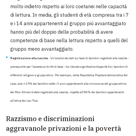
molto indietro rispetto ai loro coetanei nelle capacità
di lettura. In media, gli studenti di età compresa tra i 7
e i 14 anni appartenenti al gruppo più avvantaggiato
hanno più del doppio delle probabilità di avere
competenze di base nella lettura rispetto a quelli del
gruppo meno avvantaggiato.
Registrazione alla nascita
- Un'analisi dei dati sui tassi di bambini registrati alla nascita -
prerequisito per l'accesso ai diritti di base - ha rilevato significative disparità fra i bambini di
differenti religioni e gruppi etnici. Per esempio, nella Repubblica Popolare democratica del
Laos, solo il 59% dei bambini sotto i 5 anni appartenenti alla minoranza del gruppo etnico
dei Mon-Khmer è stato registrato alla nascita, rispetto all'80% dei bambini appartenenti
all'etnia dei Lao-Thai.
Razzismo e discriminazioni
aggravanole privazioni e la povertà