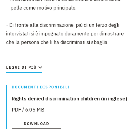
pelle come motivo principale.
- Di fronte alla discriminazione, più di un terzo degli
intervistati si è impegnato duramente per dimostrare
che la persona che li ha discriminati si sbaglia
NOTE:
* Uno studio del 2022 su 64 Paesi ha rilevato che i
LEGGI DI PIÙ
bambini appartenenti a gruppi etnici minoritari hanno
tassi di vaccinazione più bassi in oltre la metà dei Paesi.
DOCUMENTI DISPONIBILI
In cinque Paesi si sono registrati divari di 50 punti
Rights denied discrimination children (in inglese)
percentuali o più. I bambini appartenenti a un gruppo
PDF / 6.05 MB
etnico maggioritario avevano una percentuale di zero
dosi inferiore del 29% rispetto agli altri gruppi etnici
DOWNLOAD
dello studio. Lo studio ha anche rilevato che i bambini
appartenenti al gruppo etnico maggioritario di un Paese