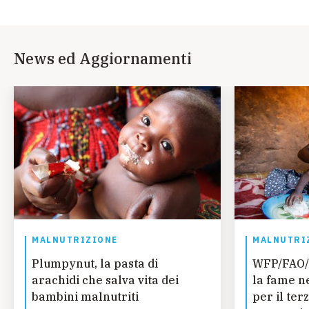
News ed Aggiornamenti
MALNUTRIZIONE
MALNUTRI
Plumpynut, la pasta di
WFP/FAO/
arachidi che salva vita dei
la fame n
bambini malnutriti
per il ter