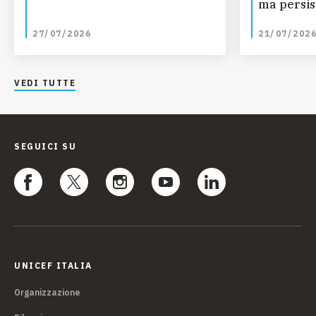
ma persis
regionali
27/07/2026
21/07/202
ONU
VEDI TUTTE
SEGUICI SU
UNICEF ITALIA
Organizzazione