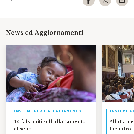
News ed Aggiornamenti
INSIEME PER L'ALLATTAMENTO
INSIEME P
14 falsi miti sull'allattamento
Allattamen
al seno
Incontro 