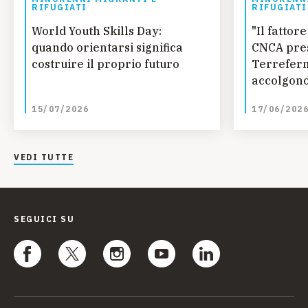
RIFUGIATI
RIFUGIATI
World Youth Skills Day:
"Il fatto
quando orientarsi significa
CNCA pres
costruire il proprio futuro
Terreferm
accolgono
curano
15/07/2026
17/06/202
VEDI TUTTE
SEGUICI SU