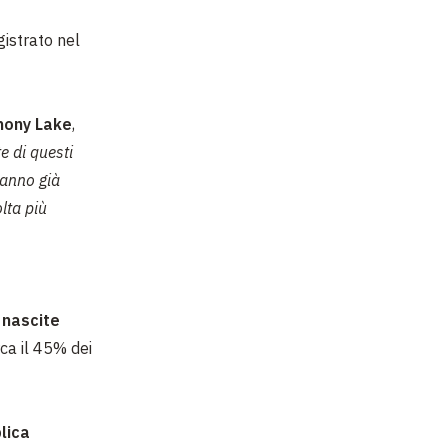
istrato nel
hony Lake
,
e di questi
hanno già
lta più
 nascite
rca il 45% dei
lica