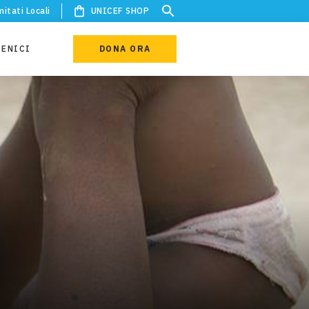
itati Locali
UNICEF SHOP
IENICI
DONA ORA