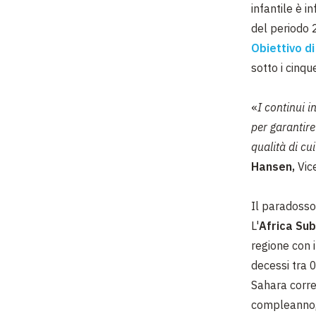
infantile è 
del periodo 
Obiettivo di
sotto i cinqu
«
I continui i
per garantire
qualità di cu
Hansen,
Vic
Il paradosso 
L'
Africa Su
regione con i
decessi tra 0
Sahara corr
compleanno, 