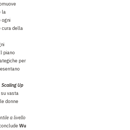
promuove
 la
 ogni
 cura della
ni
Il piano
trategiche per
presentano
e
Scaling Up
i su vasta
lle donne
tile a livello
 conclude
Wu