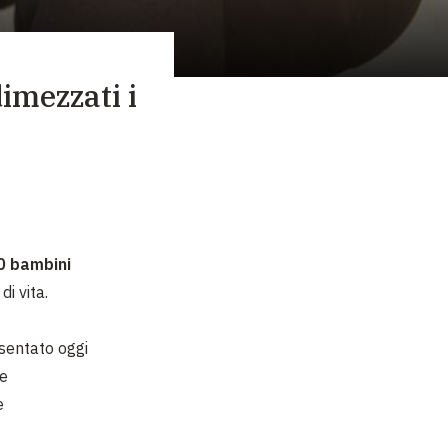
dimezzati i
0 bambini
i vita.
sentato oggi
e
e