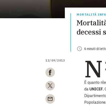
MORTALITÀ INF
Mortalità
decessi s
6
minuti
di lett
N
12/09/2013
È quanto ril
da
UNICEF
,
Dipartimento 
Popolazione