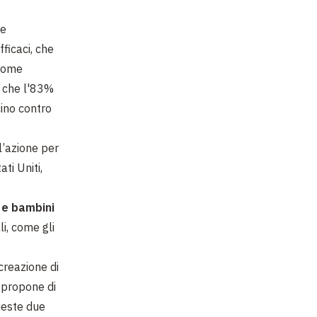
le
ficaci, che
 come
a che l'83%
cino contro
l’azione per
ti Uniti,
 e bambini
li, come gli
creazione di
 propone di
queste due