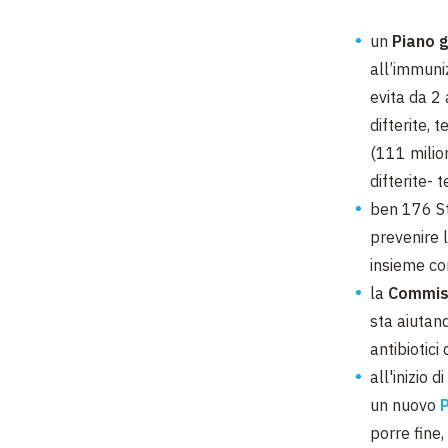
un
Piano g
all’immuniz
evita da 2 
difterite, 
(111 milion
difterite-
ben 176 St
prevenire l
insieme c
la
Commiss
sta aiutand
antibiotici
all'inizio 
un nuovo
P
porre fine,