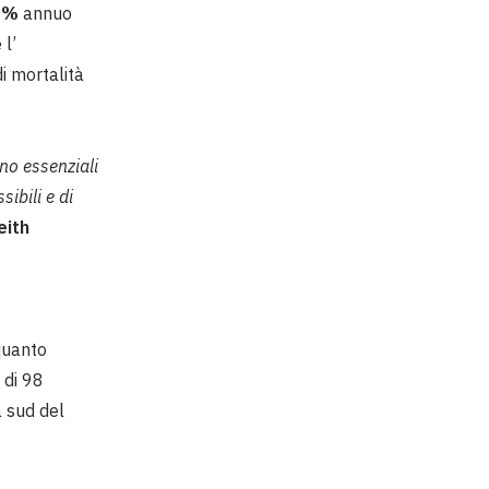
9%
annuo
 l’
di mortalità
ono essenziali
ibili e di
eith
.
 quanto
 di 98
a sud del