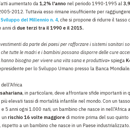
infatti aumentato da
1,2% l'anno
nel periodo 1990-1995 al
3,
2005-2012. Tuttavia esso rimane insufficiente per raggiungere
 Sviluppo del Millennio n. 4
, che si propone di ridurre il tasso 
e anni di
due terzi tra il 1990 e il 2015.
nvestimenti da parte dei paesi per rafforzare i sistemi sanitari s
 che tutte le madri e i bambini possano disporre delle cure access
i hanno bisogno per vivere una vita sana e produttiva
» spiega
K
epresidente per lo Sviluppo Umano presso la Banca Mondiale
dell'Africa
bsahariana
, in particolare, deve affrontare sfide importanti in
 più elevati tassi di mortalità infantile nel mondo. Con un tasso
 e 5 anni ogni 1.000 nati, un bambino che nasce in nell'Africa 
e un
rischio 16 volte maggiore
di morire prima del suo quinto
rispetto a un bambino che nasce in un Paese industrializzato.