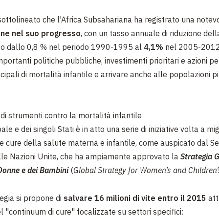
 sottolineato che l'Africa Subsahariana ha registrato una notev
ne nel suo progresso
, con un tasso annuale di riduzione dell
to dallo 0,8 % nel periodo 1990-1995 al
4,1%
nel 2005-2012.
importanti politiche pubbliche, investimenti prioritari e azioni p
cipali di mortalità infantile e arrivare anche alle popolazioni più 
 strumenti contro la mortalità infantile
ale e dei singoli Stati è in atto una serie di iniziative volta a mi
le cure della salute materna e infantile, come auspicato dal Se
lle Nazioni Unite, che ha ampiamente approvato la
Strategia G
 Donne e dei Bambini
(
Global Strategy for Women’s and Children’
egia si propone di
salvare 16 milioni di vite entro il 2015
at
l "continuum di cure"
focalizzate su settori specifici: