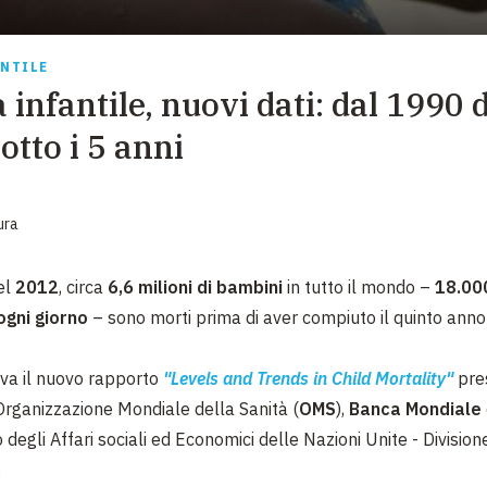
EMERGENZE
GRANDI DONAZIONI
ANTILE
 infantile, nuovi dati: dal 1990 
DIVERSI MODI PER DONARE. SCEGLI IL PIÙ
COMODO PER TE
otto i 5 anni
ura
el
2012
, circa
6,6 milioni di bambini
in tutto il mondo –
18.00
ogni giorno
–
sono morti prima di aver compiuto il quinto anno d
eva il nuovo rapporto
"Levels and Trends in Child Mortality"
pre
 Organizzazione Mondiale della Sanità (
OMS
),
Banca Mondiale
degli Affari sociali ed Economici delle Nazioni Unite - Division
.