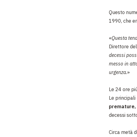
Questo numer
1990, che era
«
Questa tende
Direttore de
decessi posso
messo in att
urgenza.
»
Le 24 ore più
Le principali
premature, 
decessi sotto
Circa metà de