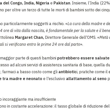
 del Congo, India, Nigeria
e
Pakistan
. Insieme, l’India (22%
 per oltre un terzo di tutte le morti di bambini sotto dei cinqu
o particolarmente soggetti a rischio. «
La cura della madre e d
4 ore di vita dalla nascita, è fondamentale per la salute e il ben
ottolinea
Margaret Chan,
Direttore Generale dell'OMS. «
Metà d
li si verificano entro le prime 24 ore dal parto
».
a maggior parte di questi bambini
potrebbero essere salvate
sso ad alcuni servizi di assistenza sanitaria di base, quella d
o; farmaci a basso costo come gli
antibiotic
i, pratiche come il
le tra madre e neonato
e l'esclusivo
allattamento al seno
pe
 incoraggiante ma insufficiente
ono in costante accelerazione: il tasso globale di riduzione d
el