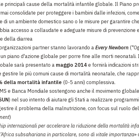
le principali cause della mortalità infantile globale. Il Piano 
rmai consolidate per proteggere i bambini dalle infezioni, come
 di un ambiente domestico sano o le misure per garantire che
bia accesso a collaudate e adeguate misure di prevenzione e
e della diarrea
rganizzazioni partner stanno lavorando a
Every Newborn
("Og
un piano d'azione globale per porre fine alle morti neonatali. 
lobale sarà presentato a
maggio 2014
e fornirà indicazioni s
e gestire le più comuni cause di mortalità neonatale, che rap
 della mortalità infantile
(0-5 anni) complessiva.
MS e Banca Mondiale sostengono anche il movimento global
SUN
) nel suo intento di aiutare gli Stati a realizzare programm
gestire il problema della malnutrizione, con focus sul ruolo de
ment
)
ip internazionali per accelerare la riduzione della mortalità infan
l’Africa subsahariana in particolare, sono di vitale importanza
»