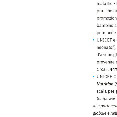
malattie - 
pratiche o
promozione
bambino ab
polmonite 
UNICEF e o
neonato"), 
d'azione g
prevenire 
circa il
44%
UNICEF, O
Nutrition
(
scala per 
(
empower
«
Le partnersh
globale e nel