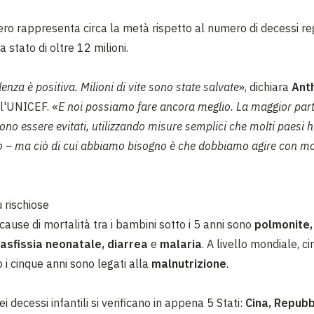
o rappresenta circa la metà rispetto al numero di decessi reg
 stato di oltre 12 milioni.
nza è positiva. Milioni di vite sono state salvate
», dichiara
Ant
ll'UNICEF. «
E noi possiamo fare ancora meglio. La maggior part
no essere evitati, utilizzando misure semplici che molti paesi 
o – ma ciò di cui abbiamo bisogno è che dobbiamo agire con mo
 rischiose
 cause di mortalità tra i bambini sotto i 5 anni sono
polmonite,
asfissia neonatale, diarrea
e
malaria
. A livello mondiale, ci
 i cinque anni sono legati alla
malnutrizione
.
i decessi infantili si verificano in appena 5 Stati:
Cina, Repubb