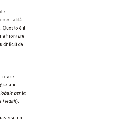
ole
a mortalità
 Questo è il
er affrontare
difficili da
gliorare
gretario
lobale per la
s Health
).
traverso un