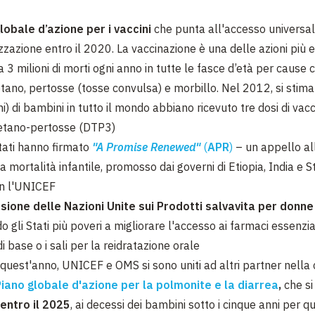
lobale d’azione per i vaccini
che punta all'accesso universa
zazione entro il 2020. La vaccinazione è una delle azioni più ef
a 3 milioni di morti ogni anno in tutte le fasce d’età per cause
tetano, pertosse (tosse convulsa) e morbillo. Nel 2012, si stim
i) di bambini in tutto il mondo abbiano ricevuto tre dosi di vac
 tetano-pertosse (DTP3)
ati hanno firmato
"A Promise Renewed"
(
APR
)
– un appello al
a mortalità infantile, promosso dai governi di Etiopia, India e Sta
on l'UNICEF
ione delle Nazioni Unite sui Prodotti salvavita per donne
o gli Stati più poveri a migliorare l'accesso ai farmaci essenzia
 di base o i sali per la reidratazione orale
di quest'anno, UNICEF e OMS si sono uniti ad altri partner nella 
iano globale d'azione per la polmonite e la diarrea
,
che si
entro il 2025
, ai decessi dei bambini sotto i cinque anni per 