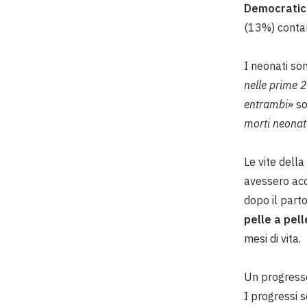
Democratica
(13%) contano
I neonati son
nelle prime 2
entrambi
» s
morti neonata
Le vite dell
avessero acce
dopo il part
pelle a pel
mesi di vita.
Un progresso
I progressi s