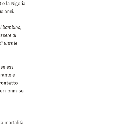
) e la Nigeria
e anni.
el bambino,
essere di
i tutte le
se essi
urante e
contatto
r i primi sei
la mortalità