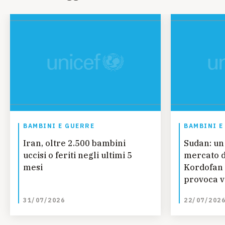
BAMBINI E GUERRE
BAMBINI E
Iran, oltre 2.500 bambini
Sudan: un
uccisi o feriti negli ultimi 5
mercato d
mesi
Kordofan 
provoca vi
bambini
31/07/2026
22/07/202