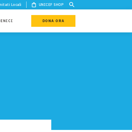
itati Locali
UNICEF SHOP
IENICI
DONA ORA