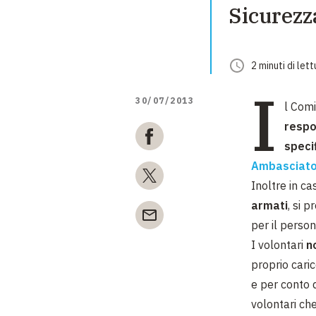
Sicurezz
2
minuti
di lett
I
30/07/2013
l Comi
respo
speci
Ambasciato
Inoltre in ca
armati
, si 
per il person
I volontari
n
proprio cari
e per conto d
volontari che