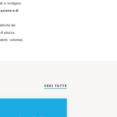
ali si svolgano
mazione e di
ttività dei
 di piazza.
enti, volontari,
VEDI TUTTE