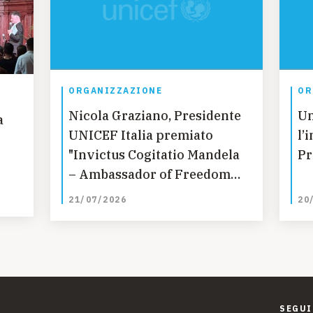
ORGANIZZAZIONE
OR
Nicola Graziano, Presidente
Un
a
UNICEF Italia premiato
l’infan
"Invictus Cogitatio Mandela
Pr
i
– Ambassador of Freedom
2026"
21/07/2026
20
SEGUI