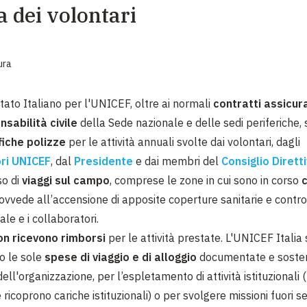
a dei volontari
EMERGENZE
GRANDI DONAZIONI
ura
DIVERSI MODI PER DONARE. SCEGLI IL PIÙ
COMODO PER TE
tato Italiano per l'UNICEF, oltre ai normali
contratti assicura
nsabilità civile
della Sede nazionale e delle sedi periferiche, 
fiche polizze
per le attività annuali svolte dai volontari, dagli
ri UNICEF
, dal
Presidente
e dai membri del
Consiglio Dirett
so di
viaggi sul campo
, comprese le zone in cui sono in corso
c
provvede all’accensione di apposite coperture sanitarie e contro 
ale e i collaboratori.
on ricevono rimborsi
per le attività prestate. L'UNICEF Italia
co le sole
spese di viaggio e di alloggio
documentate e soste
ell'organizzazione, per l’espletamento di attività istituzionali (
 ricoprono cariche istituzionali) o per svolgere missioni fuori s