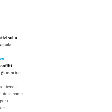
tivi sulla
stipula
ivo
.
onflitti
gli infortuni
 sostiene a
nute in nome
per i
ede