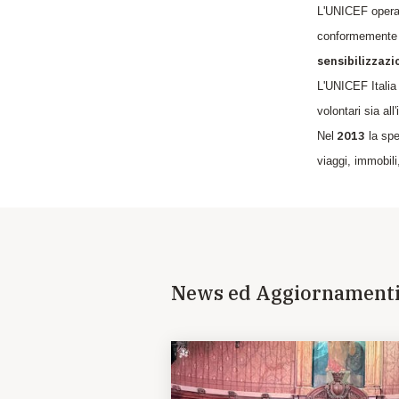
L'UNICEF opera af
conformemente a
sensibilizzazi
L'UNICEF Italia 
volontari sia al
2013
Nel
la spe
viaggi, immobil
News ed Aggiornament