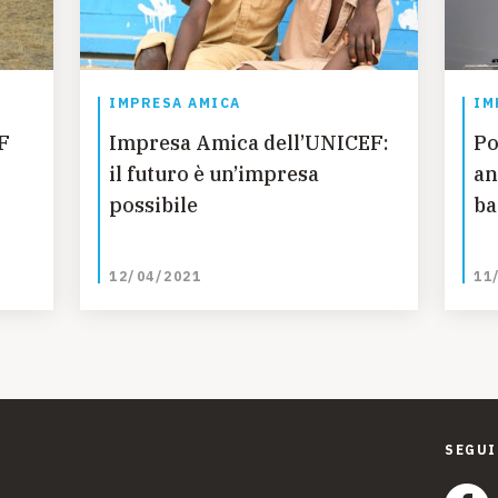
IMPRESA AMICA
IM
F
Impresa Amica dell’UNICEF:
Po
il futuro è un’impresa
an
possibile
ba
12/04/2021
11
SEGUI