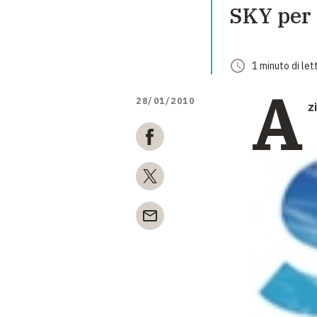
SKY per
1
minuto
di let
A
28/01/2010
z