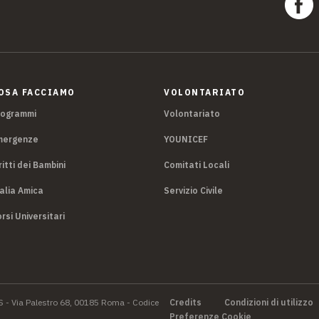
OSA FACCIAMO
VOLONTARIATO
rogrammi
Volontariato
mergenze
YOUNICEF
ritti dei Bambini
Comitati Locali
alia Amica
Servizio Civile
rsi Universitari
S - Via Palestro 68, 00185 Roma - Codice
Credits
Condizioni di utilizzo
Preferenze Cookie