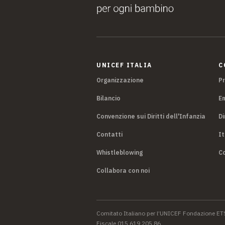
UNICEF ITALIA
C
Organizzazione
P
Bilancio
E
Convenzione sui Diritti dell'Infanzia
Di
Contatti
It
Whistleblowing
Co
Collabora con noi
Comitato Italiano per l’UNICEF Fondazione ET
Fiscale 015 619 205 86