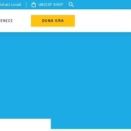
itati Locali
UNICEF SHOP
IENICI
DONA ORA