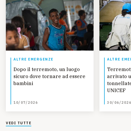
ALTRE EMERGENZE
ALTRE EME
Dopo il terremoto, un luogo
Terremot
sicuro dove tornare ad essere
arrivato u
bambini
tonnellate
UNICEF
10/07/2026
30/06/202
VEDI TUTTE