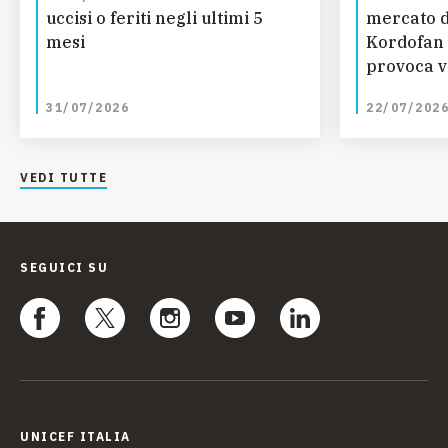
uccisi o feriti negli ultimi 5
mercato d
mesi
Kordofan 
provoca vi
bambini
31/07/2026
22/07/202
VEDI TUTTE
SEGUICI SU
UNICEF ITALIA