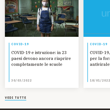
COVID-19
COVID-19
COVID-19 e istruzione: in 23
COVID-19,
paesi devono ancora riaprire
per la fo
completamente le scuole
antiviral
30/03/2022
18/01/202
VEDI TUTTE