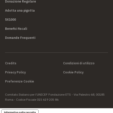
Donazione Regolare
Adotta una pigotta
5X1000
Benefici fiscali
Domande Frequenti
Credits
Condizioni di utilizzo
Privacy Policy
Cookie Policy
Preferenze Cookie
Comitato Italiano per l’UNICEF Fondazione ETS - Via Palestro 68, 00185
Roma - Codice Fiscale 015 619 205 86
Informativa sulla raccolta