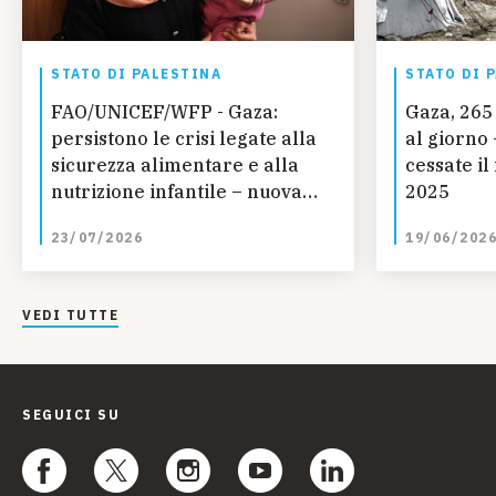
STATO DI PALESTINA
STATO DI 
FAO/UNICEF/WFP - Gaza:
Gaza, 265 bambini uccisi – o 1
persistono le crisi legate alla
al giorno 
sicurezza alimentare e alla
cessate il
nutrizione infantile – nuova
2025
analisi IPC
23/07/2026
19/06/202
VEDI TUTTE
SEGUICI SU