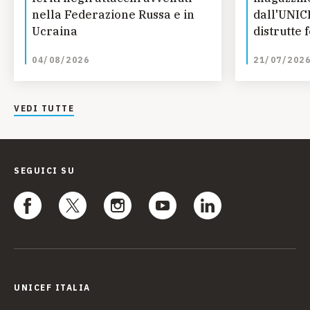
nella Federazione Russa e in
dall'UNIC
Ucraina
distrutte 
essenziali
04/08/2026
21/07/202
VEDI TUTTE
SEGUICI SU
UNICEF ITALIA