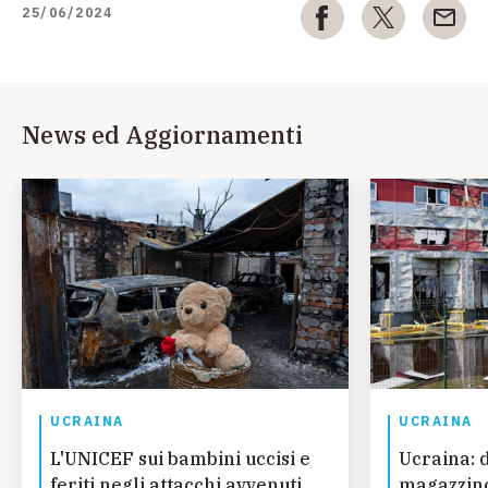
25/06/2024
News ed Aggiornamenti
UCRAINA
UCRAINA
L'UNICEF sui bambini uccisi e
Ucraina: 
feriti negli attacchi avvenuti
magazzino