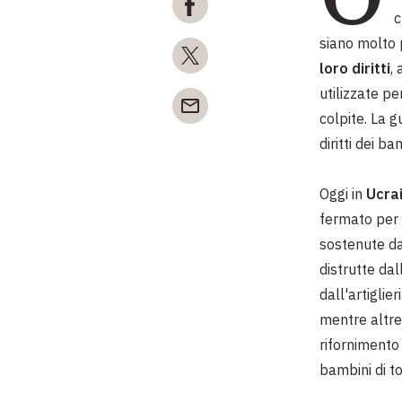
siano molto p
loro diritti
,
utilizzate pe
colpite. La g
diritti dei ba
Oggi in
Ucra
fermato per 
sostenute da
distrutte dal
dall'artiglie
mentre altre
rifornimento 
bambini di to