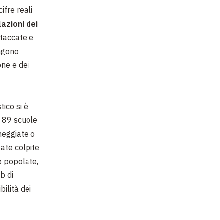
ifre reali
lazioni dei
attaccate e
engono
one e dei
tico si è
e 89 scuole
neggiate o
tate colpite
ee popolate,
b di
bilità dei