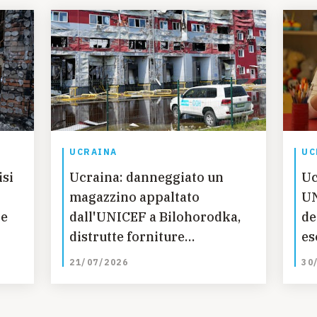
UCRAINA
UC
isi
Ucraina: danneggiato un
Uc
magazzino appaltato
UN
ne
dall'UNICEF a Bilohorodka,
de
distrutte forniture
es
umanitarie essenziali
la
21/07/2026
30