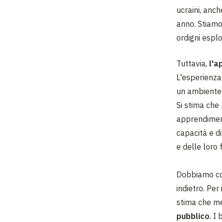
ucraini, anc
anno. Stiamo
ordigni esplo
Tuttavia,
l'a
L'esperienza
un ambiente s
Si stima che 
apprendiment
capacità e di
e delle loro 
Dobbiamo com
indietro. Per
stima che m
pubblico
. I