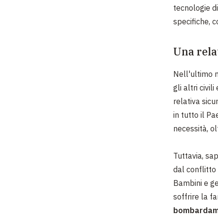
tecnologie d
specifiche, c
Una rela
Nell'ultimo 
gli altri civ
relativa sicu
in tutto il P
necessità, ol
Tuttavia, sap
dal conflitt
Bambini e gen
soffrire la 
bombardam