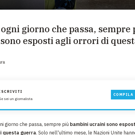
EMERGENZE
GRANDI DONAZIONI
 ogni giorno che passa, sempre 
DIVERSI MODI PER DONARE. SCEGLI IL PIÙ
COMODO PER TE
sono esposti agli orrori di ques
ura
ISCRIVITI
COMPILA 
Se sei un giornalista
ni giorno che passa, sempre più
bambini ucraini sono esposti
i questa guerra
. Solo nell'ultimo mese, le Nazioni Unite hann