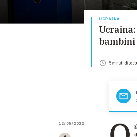
UCRAINA
Ucraina:
bambini 
5
minuti
di lett
O
12/05/2022
g
d