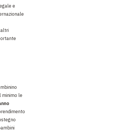
legale e
nternazionale
altri
portante
combinino
l minimo le
anno
pprendimento
sostegno
 bambini