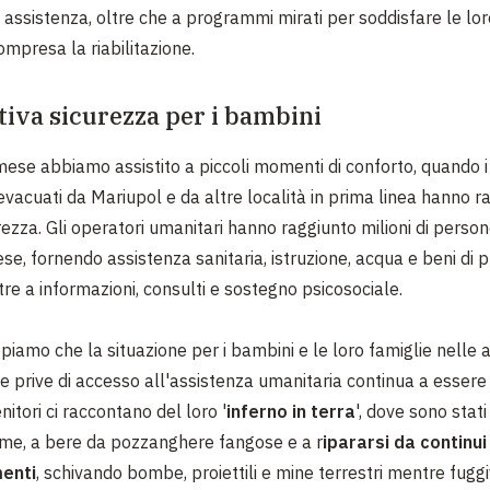
i assistenza, oltre che a programmi mirati per soddisfare le lo
ompresa la riabilitazione.
tiva sicurezza per i bambini
mese abbiamo assistito a piccoli momenti di conforto, quando 
ili evacuati da Mariupol e da altre località in prima linea hanno 
rezza. Gli operatori umanitari hanno raggiunto milioni di persone
aese, fornendo assistenza sanitaria, istruzione, acqua e beni di 
tre a informazioni, consulti e sostegno psicosociale.
piamo che la situazione per i bambini e le loro famiglie nelle 
o e prive di accesso all'assistenza umanitaria continua a esser
itori ci raccontano del loro '
inferno in terra
', dove sono stati
fame, a bere da pozzanghere fangose e a r
ipararsi da continui
enti
, schivando bombe, proiettili e mine terrestri mentre fugg