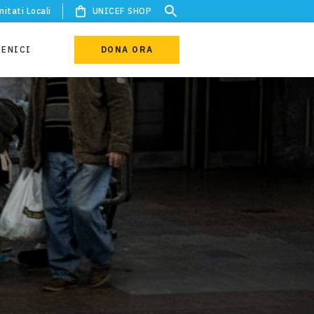
itati Locali
UNICEF SHOP
IENICI
DONA ORA