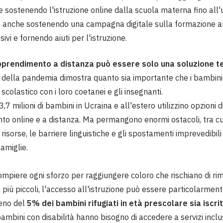
he sostenendo l'istruzione online dalla scuola materna fino all
 anche sostenendo una campagna digitale sulla formazione al 
sivi e fornendo aiuti per l'istruzione.
pprendimento a distanza può essere solo una soluzione 
 della pandemia dimostra quanto sia importante che i bambini
colastico con i loro coetanei e gli insegnanti.
3,7 milioni di bambini in Ucraina e all'estero utilizzino opzioni d
o online e a distanza. Ma permangono enormi ostacoli, tra cui i
 risorse, le barriere linguistiche e gli spostamenti imprevedibil
famiglie.
piere ogni sforzo per raggiungere coloro che rischiano di ri
 i più piccoli, l'accesso all'istruzione può essere particolarmente 
eno del
5% dei bambini rifugiati in età prescolare sia iscrit
 bambini con disabilità hanno bisogno di accedere a servizi inclus