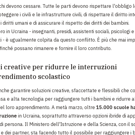
chi devono cessare. Tutte le parti devono rispettare l'obbligo 
eggere i civili e le infrastrutture civili, di rispettare il diritto i
 diritti umani e di assicurare il rispetto dei diritti dei bambini.
o in Ucraina - insegnanti, presidi, assistenti sociali, psicologi e 
ti - è ugualmente colpita da questo conflitto. È più che mai im
finché possano rimanere e fornire il loro contributo.
i creative per ridurre le interruzioni
rendimento scolastico
he garantire soluzioni creative, sfaccettate e flessibili che 
sa e alta tecnologia per raggiungere tutti i bambini e ridurre a
 del loro apprendimento. A metà marzo, oltre
15.000 scuole h
truzione
in Ucraina, soprattutto attraverso opzioni ibride di a
di persona. Il Ministero dell'Istruzione e della Scienza, con il 
e dei partner, sta facendo tutto il possibile per raggiungere i