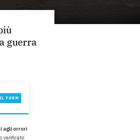
più
ta guerra
IL FORM
 agli orrori
o verificato