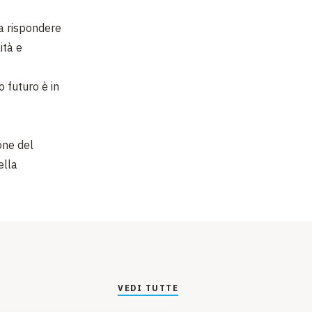
 a rispondere
ità e
ro futuro è in
one del
ella
VEDI TUTTE