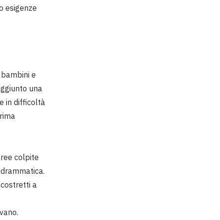
ro esigenze
i bambini e
raggiunto una
 in difficoltà
prima
aree colpite
e drammatica.
 costretti a
ivano.