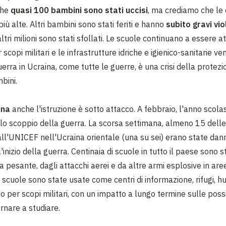
che
quasi 100 bambini sono stati uccisi
, ma crediamo che le c
iù alte. Altri bambini sono stati feriti e hanno
subito gravi vio
 altri milioni sono stati sfollati. Le scuole continuano a essere 
r scopi militari e le infrastrutture idriche e igienico-sanitarie v
uerra in Ucraina, come tutte le guerre, è una crisi della protezi
mbini.
ina
anche l'istruzione è sotto attacco. A febbraio, l'anno scolas
lo scoppio della guerra. La scorsa settimana, almeno 15 dell
ll'UNICEF nell'Ucraina orientale (una su sei) erano state dan
l'inizio della guerra. Centinaia di scuole in tutto il paese sono s
ria pesante, dagli attacchi aerei e da altre armi esplosive in ar
 scuole sono state usate come centri di informazione, rifugi, hu
o per scopi militari, con un impatto a lungo termine sulle possi
rnare a studiare.