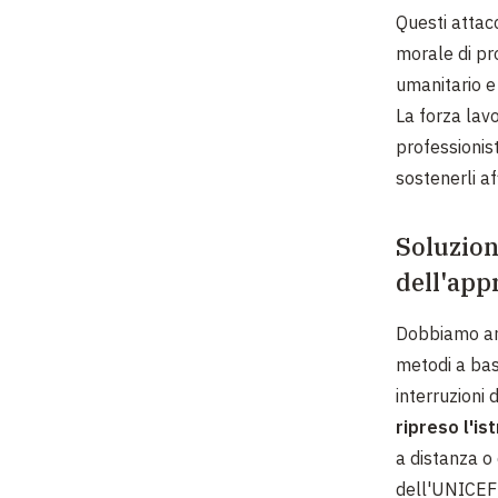
Questi attac
morale di prot
umanitario e i
La forza lavor
professionis
sostenerli af
Soluzion
dell'app
Dobbiamo anc
metodi a bas
interruzioni
ripreso l'is
a distanza o 
dell'UNICEF 