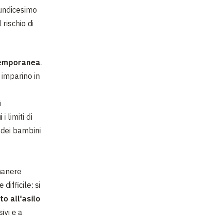
'undicesimo
rischio di
temporanea
.
 imparino in
i
 limiti di
i dei bambini
manere
difficile: si
to all'asilo
ivi e a