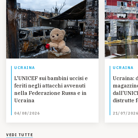
UCRAINA
UCRAINA
L'UNICEF sui bambini uccisi e
Ucraina: 
feriti negli attacchi avvenuti
magazzino
nella Federazione Russa e in
dall'UNIC
Ucraina
distrutte 
essenziali
04/08/2026
21/07/202
VEDI TUTTE