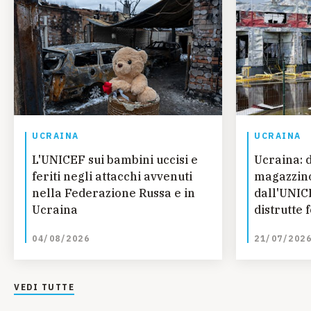
UCRAINA
UCRAINA
L'UNICEF sui bambini uccisi e
Ucraina: 
feriti negli attacchi avvenuti
magazzino
nella Federazione Russa e in
dall'UNIC
Ucraina
distrutte 
essenziali
04/08/2026
21/07/202
VEDI TUTTE