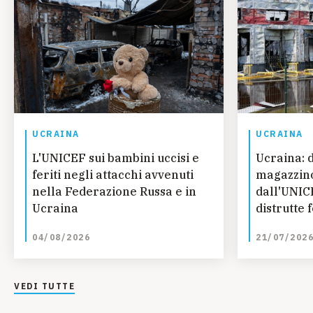
UCRAINA
UCRAINA
L'UNICEF sui bambini uccisi e
Ucraina: 
feriti negli attacchi avvenuti
magazzino
nella Federazione Russa e in
dall'UNIC
Ucraina
distrutte 
essenziali
04/08/2026
21/07/202
VEDI TUTTE