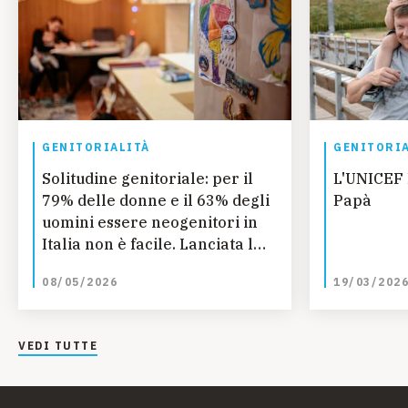
GENITORIALITÀ
GENITORI
Solitudine genitoriale: per il
L'UNICEF I
79% delle donne e il 63% degli
Papà
uomini essere neogenitori in
Italia non è facile. Lanciata la
nuova pubblicazione “Eppur
08/05/2026
19/03/202
siamo soli"
VEDI TUTTE