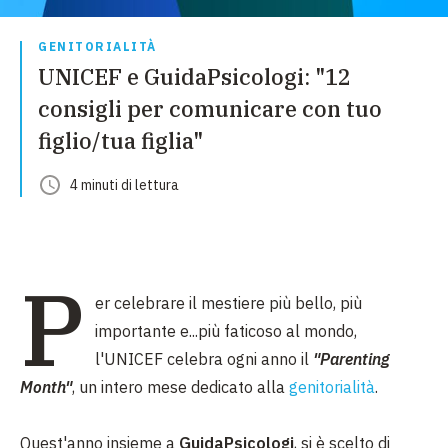
GENITORIALITÀ
UNICEF e GuidaPsicologi: "12
consigli per comunicare con tuo
figlio/tua figlia"
4
minuti
di lettura
P
er celebrare il mestiere più bello, più
importante e...più faticoso al mondo,
l'UNICEF celebra ogni anno il
"Parenting
Month"
, un intero mese dedicato alla
genitorialità
.
Quest'anno insieme a
GuidaPsicologi
, si è scelto di