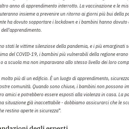
altro anno di apprendimento interrotto. La vaccinazione e le mis
uteranno insieme a prevenire un ritorno ai giorni più bui della 
nte ha dovuto sopportare i lockdown e i bambini hanno dovuto 
e dell'apprendimento.
o stati le vittime silenziose della pandemia, e i più emarginati so
Prima del COVID-19, i bambini più vulnerabili della regione erano 
, o a scuola ma non imparavano allo stesso livello dei loro comp
molto più di un edificio. È un luogo di apprendimento, sicurezza
nostre comunità. Quando sono chiuse, i bambini non possono i
oro amici e potrebbero essere esposti alla violenza in casa. La 
a situazione già inaccettabile - dobbiamo assicurarci che le sc
he restino aperte in sicurezza
".
dazioni degli esperti