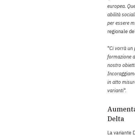
europea. Que
abilità social
per essere me
regionale de
"
Ci vorrà un 
formazione de
nostro obiett
Incoraggiamo 
in atto misur
varianti
".
Aumentar
Delta
La variante 