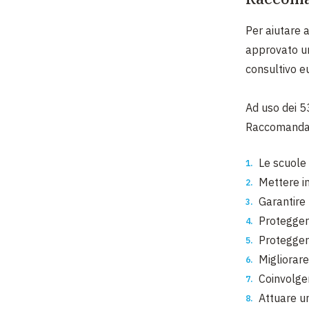
Per aiutare 
approvato un
consultivo e
Ad uso dei 5
Raccomandaz
Le scuole 
Mettere in
Garantire 
Protegger
Proteggere
Migliorare
Coinvolger
Attuare un