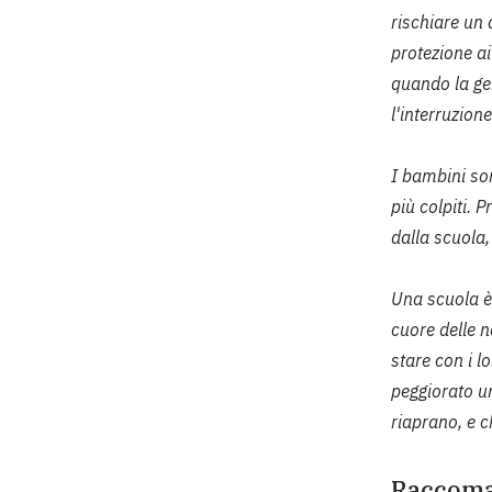
rischiare un 
protezione ai
quando la ge
l'interruzion
I bambini son
più colpiti. 
dalla scuola
Una scuola è 
cuore delle 
stare con i l
peggiorato un
riaprano, e c
Raccoman