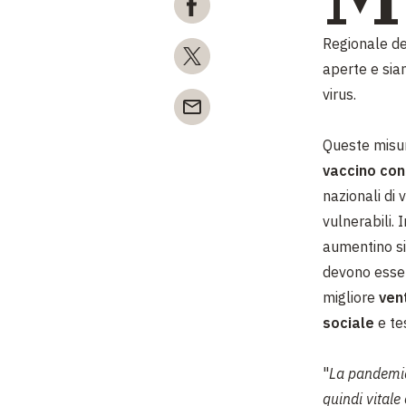
Regionale de
aperte e sia
virus.
Queste misur
vaccino con
nazionali di
vulnerabili. 
aumentino sig
devono esser
migliore
vent
sociale
e tes
"
La pandemia 
quindi vitale