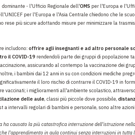
dominante - l'Ufficio Regionale dell'
OMS
per l'Europa e l'Uffi
ll'UNICEF per l'Europa e l'Asia Centrale chiedono che le scuo
no rese più sicure adottando misure per minimizzare la trasmis
e includono:
offrire agli insegnanti e ad altro personale sc
tro il COVID-19
rendendoli parte dei gruppi di popolazione tar
 vaccinazione, assicurando al contempo la vaccinazione dei gru
Inoltre, i bambini dai 12 anni in su con condizioni mediche preg
nificativamente il loro rischio di contrarre il COVID-19 in for
e vaccinati; i miglioramenti all'ambiente scolastico, attravers
ilazione delle aule
, classi più piccole dove possibile,
distan
t a intervalli regolari di bambini e personale, sono altre azioni
ha causato la più catastrofica interruzione dell'istruzione nella
 che l'apprendimento in aula continui senza interruzioni in tutta 