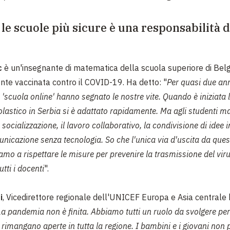
le scuole più sicure è una responsabilità di
c
è un'insegnante di matematica della scuola superiore di Belg
e vaccinata contro il COVID-19. Ha detto: "
Per quasi due ann
'scuola online' hanno segnato le nostre vite. Quando è iniziata
olastico in Serbia si è adattato rapidamente. Ma agli studenti m
a socializzazione, il lavoro collaborativo, la condivisione di idee
unicazione senza tecnologia. So che l'unica via d'uscita da ques
amo a rispettare le misure per prevenire la trasmissione del viru
tti i docenti
".
i
,
Vicedirettore regionale dell'UNICEF Europa e Asia centrale
La pandemia non è finita. Abbiamo tutti un ruolo da svolgere pe
 rimangano aperte in tutta la regione. I bambini e i giovani non