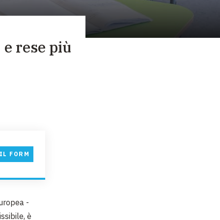
 e rese più
IL FORM
europea -
ssibile, è