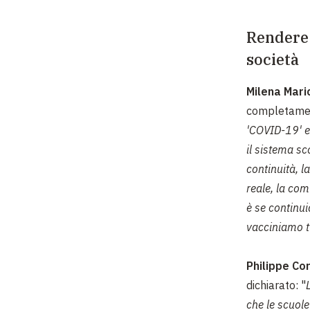
Rendere 
società
Milena Mari
completament
'COVID-19' e 
il sistema sc
continuità, l
reale, la com
è se continui
vacciniamo tu
Philippe Cor
dichiarato: "
che le scuole