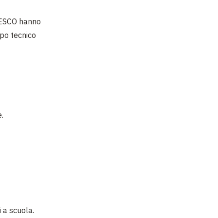
UNESCO hanno
ppo tecnico
e.
 a scuola.