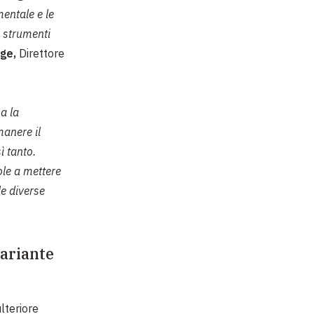
entale e le
li strumenti
uge,
Direttore
a la
manere il
ì tanto.
ole a mettere
le diverse
ariante
lteriore