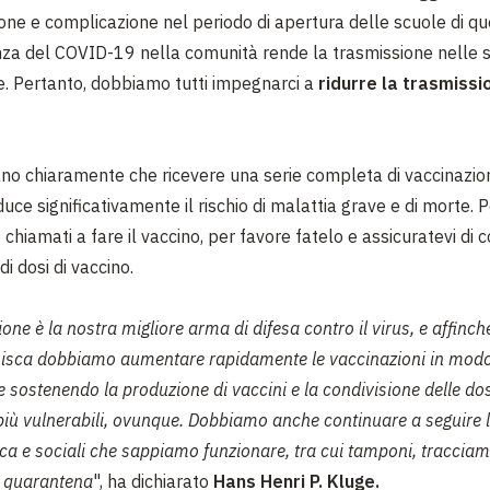
ne e complicazione nel periodo di apertura delle scuole di qu
enza del COVID-19 nella comunità rende la trasmissione nelle 
e. Pertanto, dobbiamo tutti impegnarci a
ridurre la trasmissi
ano chiaramente che ricevere una serie completa di vaccinazioni
ce significativamente il rischio di malattia grave e di morte. P
chiamati a fare il vaccino, per favore fatelo e assicuratevi di
 di dosi di vaccino.
one è la nostra migliore arma di difesa contro il virus, e affinch
isca dobbiamo aumentare rapidamente le vaccinazioni in modo 
e sostenendo la produzione di vaccini e la condivisione delle dos
 più vulnerabili, ovunque. Dobbiamo anche continuare a seguire l
ica e sociali che sappiamo funzionare, tra cui tamponi, tracciam
e quarantena
", ha dichiarato
Hans Henri P. Kluge.