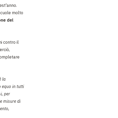
est'anno.
scuole molto
one del
 contro il
erciò,
 completare
é la
equo in tutti
i, per
e misure di
ento,