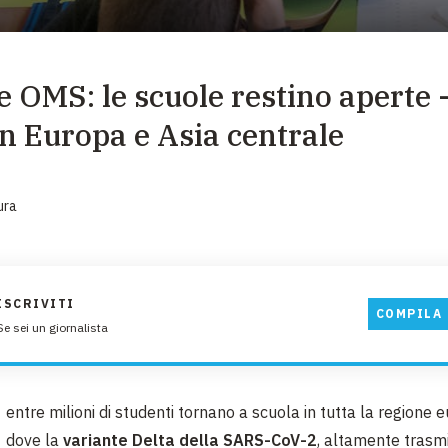
EMERGENZE
GRANDI DONAZIONI
 OMS: le scuole restino aperte -
DIVERSI MODI PER DONARE. SCEGLI IL PIÙ
COMODO PER TE
in Europa e Asia centrale
ura
ISCRIVITI
COMPILA 
Se sei un giornalista
entre milioni di studenti tornano a scuola in tutta la regione 
dove la
variante Delta della SARS-CoV-2
, altamente trasmi