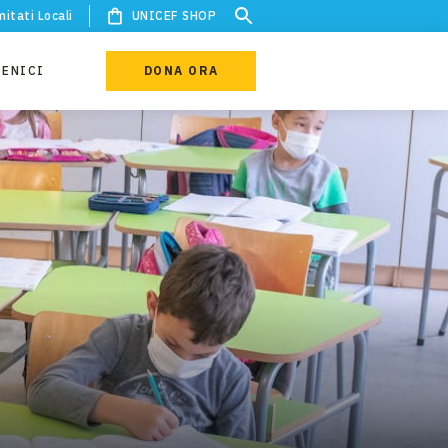
itati Locali
UNICEF SHOP
IENICI
DONA ORA