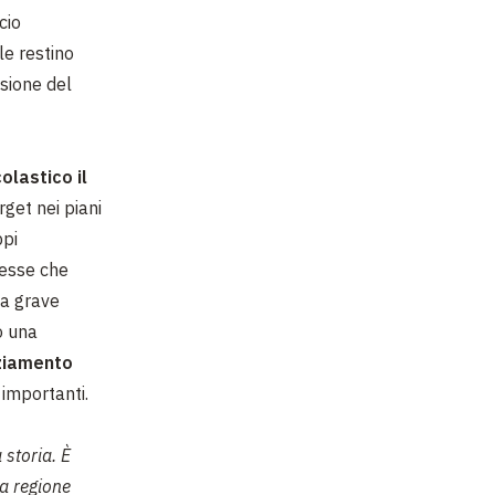
cio
le restino
sione del
olastico il
get nei piani
ppi
resse che
ma grave
o una
ziamento
 importanti.
 storia. È
la regione