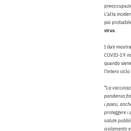
preoccupazio
L'alta incid
più probabil
virus
.
I dati mostr
COVID-19 ridu
quando siete 
l'intero ciclo
"
La vaccinazi
pandemia fin
i paesi, anch
proteggere i
salute pubbl
isolamento 