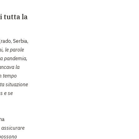
 tutta la
rado, Serbia,
i, le parole
 la pandemia,
ancava la
 in tempo
ta situazione
s e se
 ha
r assicurare
 possono