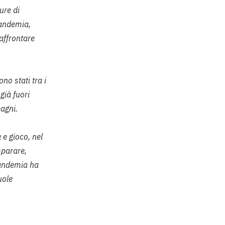
ure di
pandemia,
affrontare
no stati tra i
già fuori
agni.
 e gioco, nel
mparare,
pandemia ha
uole