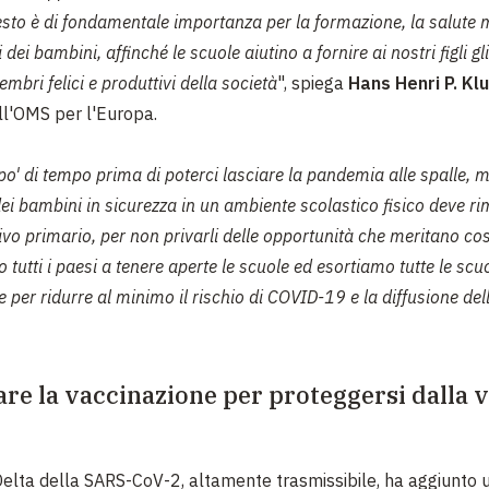
sto è di fondamentale importanza per la formazione, la salute m
i dei bambini, affinché le scuole aiutino a fornire ai nostri figli g
mbri felici e produttivi della società
", spiega
Hans Henri P. Kl
ll'OMS per l'Europa.
po' di tempo prima di poterci lasciare la pandemia alle spalle, m
i bambini in sicurezza in un ambiente scolastico fisico deve ri
ivo primario, per non privarli delle opportunità che meritano cos
tutti i paesi a tenere aperte le scuole ed esortiamo tutte le scu
e per ridurre al minimo il rischio di COVID-19 e la diffusione del
e la vaccinazione per proteggersi dalla v
Delta della SARS-CoV-2, altamente trasmissibile, ha aggiunto u