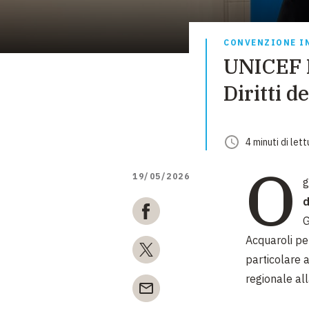
CONVENZIONE I
UNICEF I
Diritti d
4
minuti
di lett
O
19/05/2026
g
d
G
Acquaroli per
particolare 
regionale all