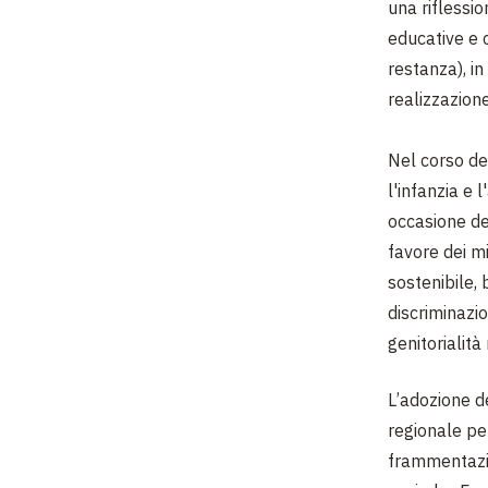
una riflessio
educative e c
restanza), in
realizzazion
Nel corso dell
l'infanzia e
occasione del
favore dei mi
sostenibile,
discriminazi
genitorialità
L’adozione d
regionale pe
frammentazio