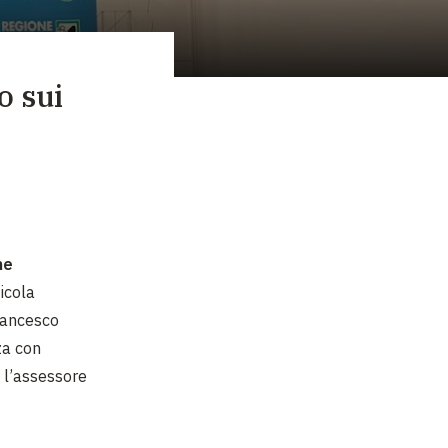
o sui
ne
icola
ancesco
za con
e l’assessore