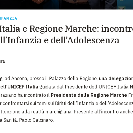
EMERGENZE
GRANDI DONAZIONI
NFANZIA
talia e Regione Marche: incontr
DIVERSI MODI PER DONARE. SCEGLI IL PIÙ
COMODO PER TE
ell’Infanzia e dell’Adolescenza
ura
gi ad Ancona, presso il Palazzo della Regione,
una delegazio
ell’UNICEF Italia
guidata dal Presidente dell’UNICEF Italia N
raziano ha incontrato il
Presidente della Regione Marche
Fr
 confrontarsi sui temi sui Diritti dell’Infanzia e dell’Adolescen
attenzione alla realtà marchigiana. Presente all’incontro anch
a Sanità, Paolo Calcinaro.