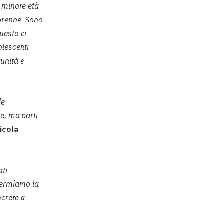
i minore età
orenne. Sono
uesto ci
olescenti
tunità e
le
te, ma parti
icola
ati
fermiamo la
ncrete a