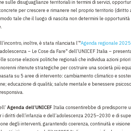
ne sulle disuguaglianze territoriali in termini di servizi, opportu
oncrete per crescere e rimanere nel proprio territorio (diritto 
 modo tale che il luogo di nascita non determini le opportunità 
e.
’incontro, inoltre, è stata rilanciata l’"
Agenda regionale 202
 l'adolescenza – Le Cose da Fare" dell’UNICEF Italia – presenta
le scorse elezioni politiche regionali che individua azioni priori
norenni ritenute strategiche per costruire una società più equa
 basata su 5 aree di intervento: cambiamento climatico e sosten
one; educazione di qualità; salute mentale e benessere psicoso
 responsiva.
ell’
Agenda dell’UNICEF
Italia consentirebbe di predisporre u
r i diritti dell’infanzia e dell’adolescenza 2025–2030 e di supe
ne degli interventi, garantendo coerenza, continuità e visione