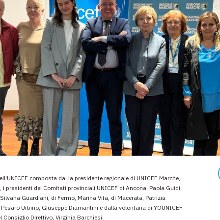
ell'UNICEF composta da: la presidente regionale di UNICEF Marche,
, i presidenti dei Comitati provinciali UNICEF di Ancona, Paola Guidi,
 Silvana Guardiani, di Fermo, Marina Vita, di Macerata, Patrizia
Pesaro Urbino, Giuseppe Diamantini e dalla volontaria di YOUNICEF
Consiglio Direttivo, Virginia Barchiesi.