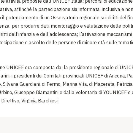
le attività proposte dall’UNICEF Italia: percorsi di educazione
attiva, affinché la partecipazione sia informata, inclusiva e no
 o il potenziamento di un Osservatorio regionale sui diritti dell’i
enza per produrre dati, monitoraggio e valutazione delle politi
diritti dell’infanzia e dell’adolescenza; l’attivazione meccanismi 
rtecipazione e ascolto delle persone di minore età sulle temati
one UNICEF era composta da: la presidente regionale di UNIC
rini, i presidenti dei Comitati provinciali UNICEF di Ancona, Pao
o, Silvana Guardiani, di Fermo, Marina Vita, di Macerata, Patriz
Urbino, Giuseppe Diamantini e dalla volontaria di YOUNICEF 
Direttivo, Virginia Barchiesi.