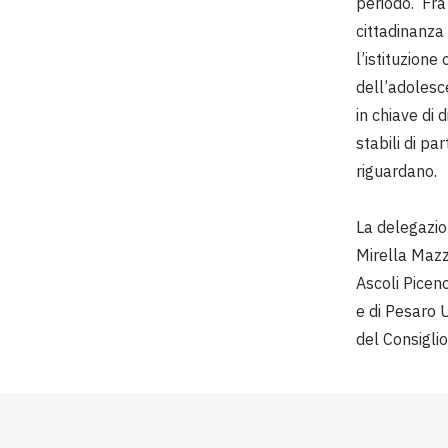
periodo. Fra 
cittadinanza 
l’istituzione
dell’adolesc
in chiave di 
stabili di pa
riguardano.
La delegazi
Mirella Mazza
Ascoli Picen
e di Pesaro 
del Consiglio 