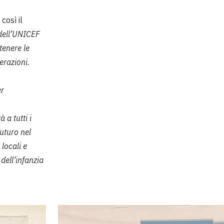
 così il
dell’UNICEF
tenere le
erazioni.
er
 a tutti i
uturo nel
 locali e
 dell’infanzia