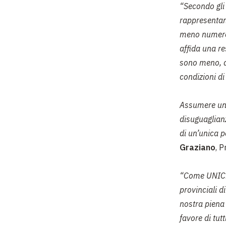
“Secondo gli 
rappresentan
meno numeros
affida una re
sono meno, do
condizioni di
Assumere una 
disuguaglianz
di un’unica p
Graziano
, 
“Come UNICEF
provinciali 
nostra piena 
favore di tut