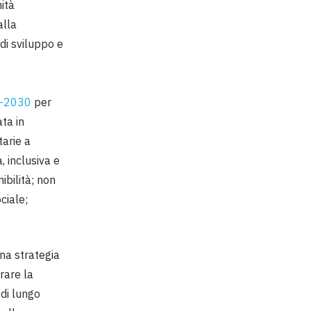
nità
alla
di sviluppo e
5-2030
per
ta in
tarie a
, inclusiva e
ibilità; non
ciale;
na strategia
rare la
 di lungo