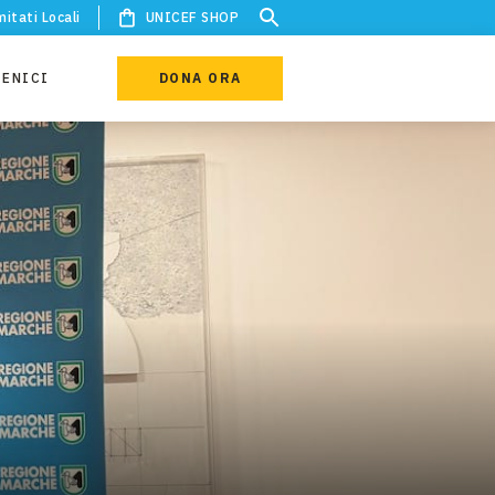
itati Locali
UNICEF SHOP
IENICI
DONA ORA