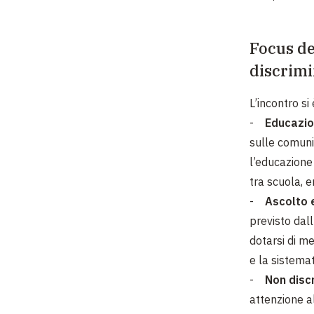
Focus de
discrim
L’incontro si
-
Educazion
sulle comunit
l’educazione
tra scuola, e
-
Ascolto e
previsto dal
dotarsi di me
e la sistema
-
Non discr
attenzione al