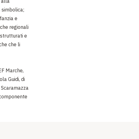
 alla
n simbolica;
nfanzia e
che regionali
strutturati e
che che li
EF Marche,
la Guidi, di
ia Scaramazza
e componente