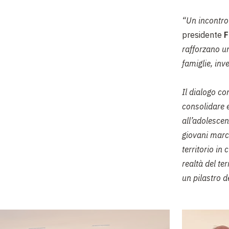
“Un incontro
presidente
F
rafforzano un
famiglie, inv
Il dialogo c
consolidare e
all’adolescenz
giovani march
territorio in 
realtà del te
un pilastro d