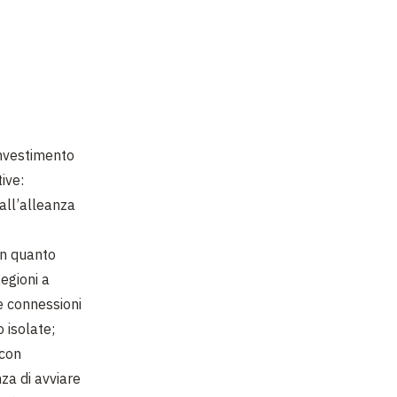
investimento
ive:
all’alleanza
con quanto
egioni a
le connessioni
 isolate;
 con
nza di avviare