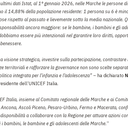
ultimi dati Istat, al 1° gennaio 2026, nelle Marche le persone d
o il 14,88% della popolazione residente: 1 persona su 6 è min
e rispetto al passato e lievemente sotto la media nazionale. Q
sponsabilità ancora maggiore: se le bambine, i bambini e gli ad
bbiamo essere più intenzionali nel garantire loro diritti, oppor
 benessere.
visione strategica, investire sulla partecipazione, contrastare 
e territoriali e rafforzare la governance non sono scelte separa
olitica integrata per l’infanzia e l’adolescenza”
– ha dichiarato
N
Presidente dell’UNICEF Italia.
 Italia, insieme al Comitato regionale delle Marche e ai Comit
di Ancona, Ascoli Piceno, Pesaro-Urbino, Fermo e Macerata, con
disponibilità a collaborare con la Regione per attuare azioni co
ti i bambini, le bambine e gli adolescenti delle Marche.
”