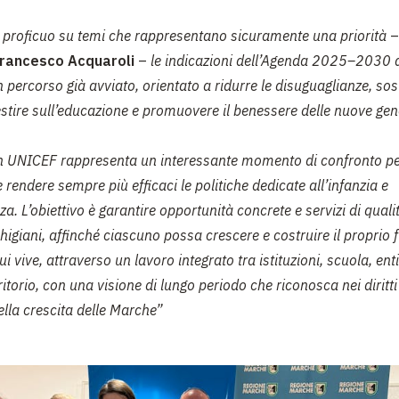
 proficuo su temi che rappresentano sicuramente una priorità
–
rancesco Acquaroli
–
le indicazioni dell’Agenda 2025–2030 
 percorso già avviato, orientato a ridurre le disuguaglianze, sos
estire sull’educazione e promuovere il benessere delle nuove gen
on UNICEF rappresenta un interessante momento di confronto p
 rendere sempre più efficaci le politiche dedicate all’infanzia e
a. L’obiettivo è garantire opportunità concrete e servizi di qualità
igiani, affinché ciascuno possa crescere e costruire il proprio f
cui vive, attraverso un lavoro integrato tra istituzioni, scuola, enti
rritorio, con una visione di lungo periodo che riconosca nei diritti
ella crescita delle Marche”