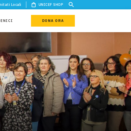
itati Locali
UNICEF SHOP
IENICI
DONA ORA