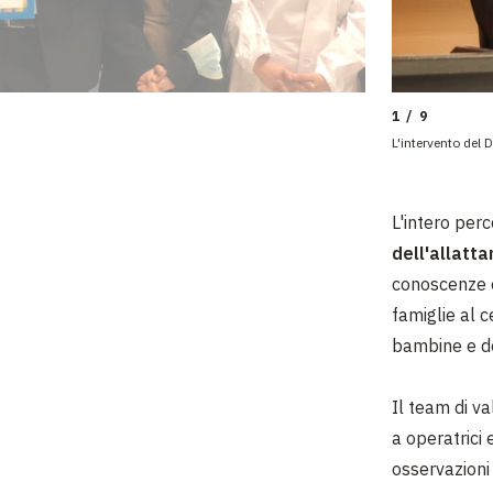
1 / 9
L'intervento del 
L'intero per
dell'allatt
conoscenze e
famiglie al 
bambine e de
Il team di v
a operatrici 
osservazioni