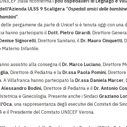
UNICEF Italia riconferma i
poli ospedalieri di Legnago e Vil
dell'Azienda ULSS 9 Scaligera
"
Ospedali amici delle bambine
bambini
".
delle pergamene da parte di Unicef si è tenuta oggi con una 
cui hanno partecipato il
Dott. Pietro Girardi
, Direttore Gener
Denise Signorelli
, Direttore Sanitario, il
Dr. Mauro Cinquetti
, 
 Materno Infantile.
nno assistito alla consegna il
Dr. Marco Luciano
, Direttore M
glia
, Direttore di Pediatria e la
Dr.ssa Paola Pomini
, Direttore
a. A Villafranca hanno partecipato la
Dr.ssa Daniela Marcer
,
 Alessandro Bodini,
Direttore di Pediatria e il
Dr. Antonio Co
Ostetricia e Ginecologia. Presente anche i Sindaci
Graziano Lor
ll'Oca
, una rappresentanza degli esecutivi dei Comitati dei Sind
e 4 e il Presidente del Comitato UNICEF Verona.