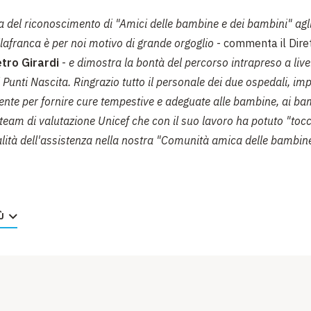
 del riconoscimento di "Amici delle bambine e dei bambini" agli
lafranca è per noi motivo di grande orgoglio
- commenta il Dire
etro Girardi
-
e dimostra la bontà del percorso intrapreso a live
sti Punti Nascita. Ringrazio tutto il personale dei due ospedali, i
nte per fornire cure tempestive e adeguate alle bambine, ai bam
team di valutazione Unicef che con il suo lavoro ha potuto "toc
lità dell'assistenza nella nostra "Comunità amica delle bambine
della certificazione Unicef in tutti i Punti Nascita della nostra
.
Ù
Mauro Cinquetti
-
è un motivo di particolare soddisfazione e n
, per noi operatori sanitari, uno stimolo a implementare ogni g
sionalità e la nostra empatia nei confronti dei nuovi nati e dei l
no a noi in un momento così importante, quale l'avvio di una nu
i una comunità familiare
».