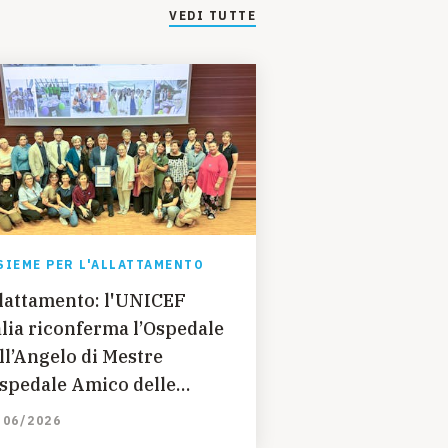
VEDI TUTTE
 sono
 pratiche per
asate sulle
ortante nella
to
Norberto
SIEME PER L'ALLATTAMENTO
lattamento: l'UNICEF
alia riconferma l’Ospedale
ll’Angelo di Mestre
spedale Amico delle
mbine e dei Bambini”
/06/2026