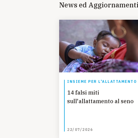
News ed Aggiornament
«
Gli ospedal
strutture ch
assistere le 
più recenti e
promozione de
Cursi
, Presi
INSIEME PER L'ALLATTAMENTO
14 falsi miti
sull'allattamento al seno
22/07/2026