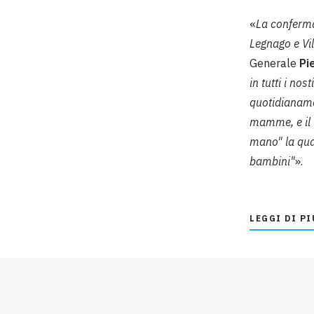
«
La conferma
Legnago e Vil
Generale
Pi
in tutti i no
quotidianame
mamme, e il 
mano" la qua
bambini"
».
«
La conferma 
afferma il Dr
LEGGI DI PI
tempo diventa
nostra profes
che si affida
all'interno d