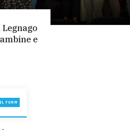
i Legnago
 bambine e
IL FORM