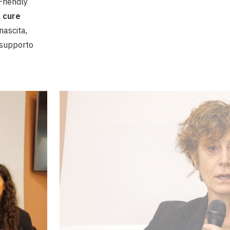
Friendly
o cure
nascita,
l supporto