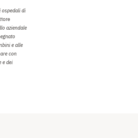
 ospedali di
ttore
llo aziendale
mpegnato
bini e alle
care con
 e dei
 Azienda
-
ello stesso
iorno la
oro genitori
ova vita