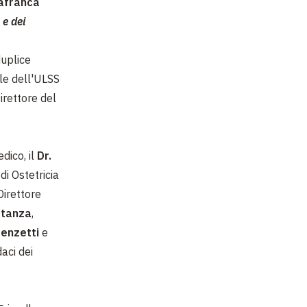
lafranca
 e dei
duplice
ale dell'ULSS
Direttore del
edico, il
Dr.
 di Ostetricia
 Direttore
stanza
,
enzetti
e
aci dei