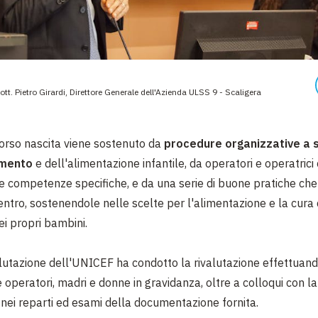
Dott. Pietro Girardi, Direttore Generale dell'Azienda ULSS 9 - Scaligera
corso nascita viene sostenuto da
procedure organizzative a 
amento
e dell'alimentazione infantile, da operatori e operatrici
 competenze specifiche, e da una serie di buone pratiche ch
centro, sostenendole nelle scelte per l'alimentazione e la cura 
i propri bambini.
alutazione dell'UNICEF ha condotto la rivalutazione effettuand
e operatori, madri e donne in gravidanza, oltre a colloqui con la
 nei reparti ed esami della documentazione fornita.