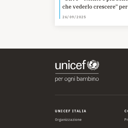
che vederlo crescere” per
aiutare i bambini nelle
26/09/2025
emergenze
UNICEF ITALIA
C
Organizzazione
P