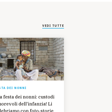
VEDI TUTTE
STA DEI NONNI
la festa dei nonni: custodi
orevoli dell’infanzia! Li
lebriamo con foto-storie