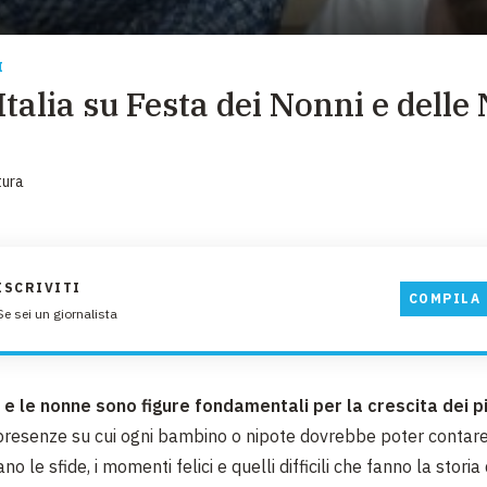
EMERGENZE
GRANDI DONAZIONI
I
talia su Festa dei Nonni e delle
DIVERSI MODI PER DONARE. SCEGLI IL PIÙ
COMODO PER TE
tura
ISCRIVITI
COMPILA 
Se sei un giornalista
 e le nonne sono figure fondamentali per la crescita dei pi
resenze su cui ogni bambino o nipote dovrebbe poter contare.
ano le sfide, i momenti felici e quelli difficili che fanno la storia