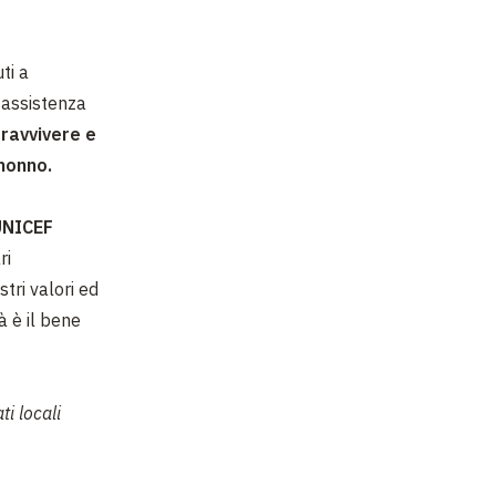
uti a
 assistenza
ravvivere e
nonno.
’UNICEF
ri
stri valori ed
à è il bene
ti locali