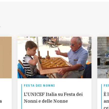
i
FESTA DEI NONNI
FE
L'UNICEF Italia su Festa dei
È 
a
Nonni e delle Nonne
am
o
ce