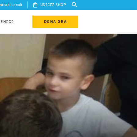
itati Locali
UNICEF SHOP
IENICI
DONA ORA