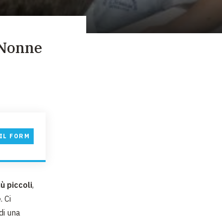
 Nonne
IL FORM
ù piccoli
,
 Ci
 di una