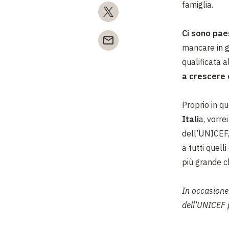
famiglia.
Ci sono paes
mancare in g
qualificata 
a crescere 
Proprio in q
Itali
a, vorre
dell’UNICEF, 
a tutti quell
più grande c
In occasione 
dell’UNICEF p