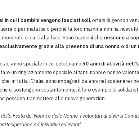
i in cui i bambini vengono lasciati soli
, orfani di genitori ven
uerra o per malattie o perché la loro mamma non ha ricevuto
al momento di darli alla luce. Sono bambini che
riescono a sop
esclusivamente grazie alla presenza di una nonna o di un 
uesto anno speciale in cui celebriamo
50 anni di attività dell
i fare un ringraziamento speciale ai tanti nonni e nonne volonta
che, in tutta l’Italia, sono impegnati da anni nel sostenere i no
i che ci sostengono costantemente: il loro esempio di solidariet
he possono trasmettere alle nuove generazioni
della Festa dei Nonni e delle Nonne, i volontari di diversi Comita
arteciperanno ad iniziative ed eventi.