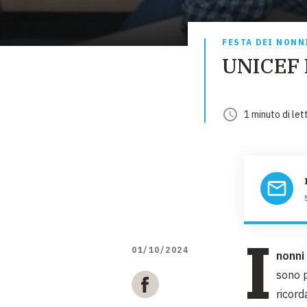
FESTA DEI NONN
UNICEF I
1
minuto
di let
I
01/10/2024
nonni
sono p
ricord