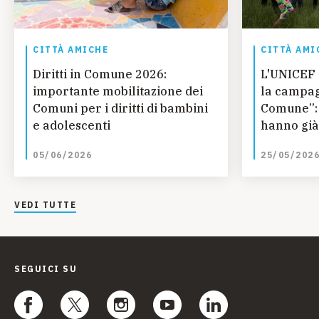
CITTÀ AMICHE
CITTÀ AMI
Diritti in Comune 2026:
L'UNICEF 
importante mobilitazione dei
la campagn
Comuni per i diritti di bambini
Comune”: 
e adolescenti
hanno già 
05/06/2026
25/05/202
VEDI TUTTE
SEGUICI SU