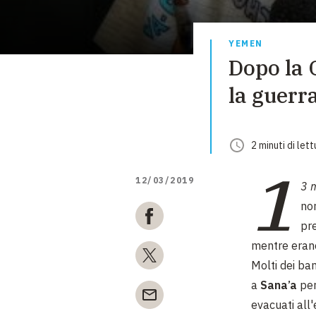
YEMEN
Dopo la 
la guerr
2
minuti
di lett
1
12/03/2019
3 
nor
pre
mentre erano 
Molti dei bam
a
Sana’a
per
evacuati all'