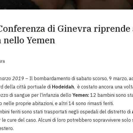
EMERGENZE
GRANDI DONAZIONI
Conferenza di Ginevra riprende 
DIVERSI MODI PER DONARE. SCEGLI IL PIÙ
COMODO PER TE
a nello Yemen
ura
marzo 2019
– Il bombardamento di sabato scorso, 9 marzo, 
d della città portuale di
Hodeidah
, è costato ancora una vol
zzo di sangue per l'infanzia dello
Yemen:
12 bambini sono stat
nelle proprie abitazioni, e altri 14 sono rimasti feriti.
bini feriti sono stati trasportati negli ospedali del distretto di
 le cure del caso. Alcuni di loro potrebbero sopravvivere solo
estero.