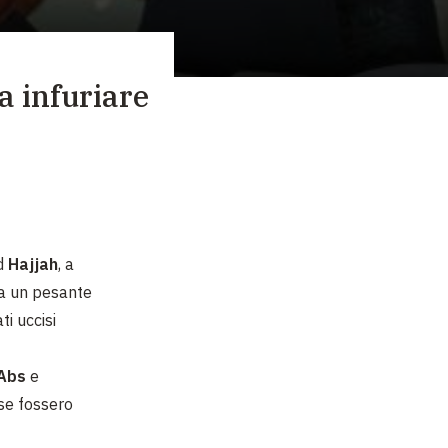
a infuriare
ad
Hajjah
, a
ta un pesante
i uccisi
Abs
e
 se fossero