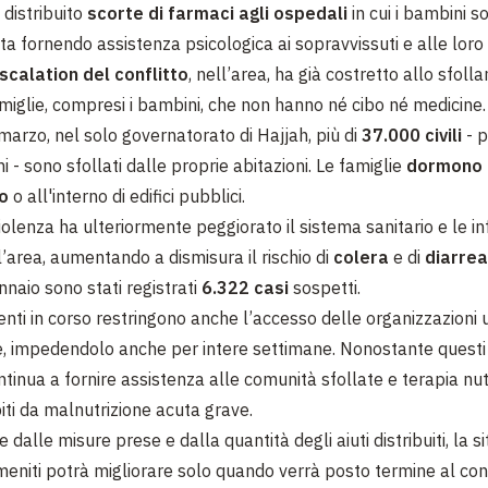
distribuito
scorte di farmaci agli ospedali
in cui i bambini s
 sta fornendo
assistenza psicologica
ai sopravvissuti e alle loro
scalation del conflitto
, nell’area, ha già costretto allo sfol
famiglie, compresi i bambini, che non hanno né cibo né medicine.
i marzo, nel solo governatorato di Hajjah, più di
37.000 civili
- p
- sono sfollati dalle proprie abitazioni. Le famiglie
dormono
io
o all'interno di edifici pubblici.
iolenza ha ulteriormente peggiorato il sistema sanitario e le in
l’area, aumentando a dismisura il rischio di
colera
e di
diarrea
nnaio sono stati registrati
6.322 casi
sospetti.
nti in corso restringono anche l’accesso delle organizzazioni 
e, impedendolo anche per intere settimane. Nonostante questi 
tinua a fornire assistenza alle comunità sfollate e terapia nutr
iti da malnutrizione acuta grave.
 dalle misure prese e dalla quantità degli aiuti distribuiti, la s
meniti potrà migliorare solo quando verrà posto termine al conf