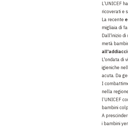
L’UNICEF ha 
ricoverati e
La recente
e
migliaia di 
Dall'inizio d
metà bambini 
all'addiacc
L'ondata di v
igieniche nel
acuta. Da ge
I combattime
nella region
l’UNICEF con
bambini colp
A prescindere
i bambini ye