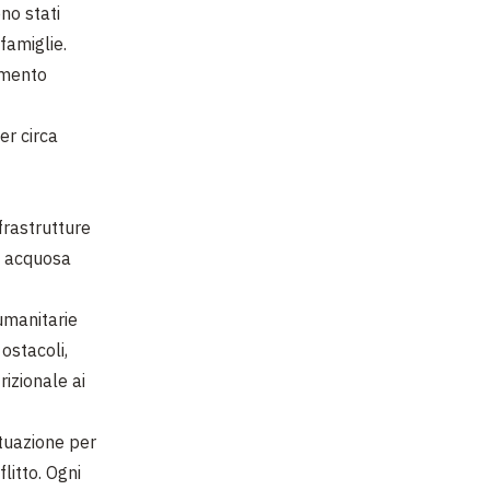
ono stati
 famiglie.
lamento
er circa
frastrutture
acquosa
umanitarie
ostacoli,
izionale ai
ituazione per
litto. Ogni