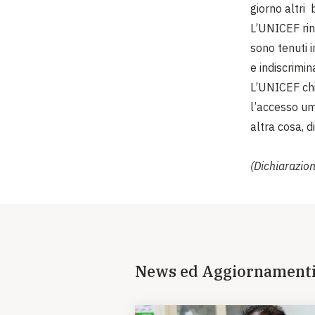
giorno altri
L’UNICEF rinn
sono tenuti i
e indiscrimi
L’UNICEF chie
l’accesso uma
altra cosa, d
(Dichiarazio
News ed Aggiornament