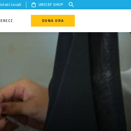
itati Locali
UNICEF SHOP
IENICI
DONA ORA