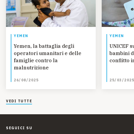
YEMEN
YEMEN
Yemen, la battaglia degli
UNICEF su
operatori umanitari e delle
bambini d
famiglie contro la
conflitto 
malnutrizione
26/08/2025
25/03/202
VEDI TUTTE
SEGUICI SU