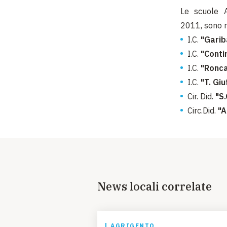
Le scuole A
2011, sono r
I.C.
"Garib
I.C.
"Conti
I.C.
"Roncal
I.C.
"T. Giu
Cir. Did.
"S
Circ.Did.
"A
News locali correlate
AGRIGENTO