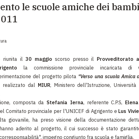
ento le scuole amiche dei bambi
EMERGENZE
2011
GRANDI DONAZIONI
DIVERSI MODI PER DONARE. SCEGLI IL PIÙ
COMODO PER TE
tura
è riunita il
30 maggio
scorso presso il
Provveditorato a
rigento
la commissione provinciale incaricata di v
erimentazione del progetto pilota
"Verso una scuola Amica d
, realizzato dal
MIUR
, Ministero dell'Istruzione, Università
.
ione, composta da
Stefania Ierna
, referente C.P.S,
Elena
el Comitato provinciale per l'UNICEF di Agrigento e
Lus Vivi
lta giovanile, ha preso visione della documentazione detta
hanno aderito al progetto, il cui successo è stato garantit
 corresponsabilità", impegno congiunto fra scuola e famiglia.