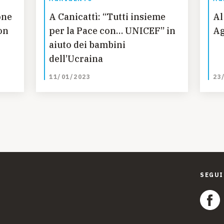
one
A Canicattì: “Tutti insieme
Al
on
per la Pace con… UNICEF” in
Ag
aiuto dei bambini
dell’Ucraina
11/01/2023
23
SEGUI