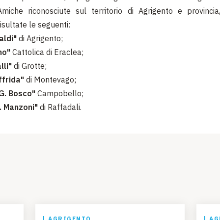
miche riconosciute sul territorio di Agrigento e provincia
isultate le seguenti:
aldi"
di Agrigento;
no"
Cattolica di Eraclea;
li"
di Grotte;
ffrida"
di Montevago;
.G. Bosco"
Campobello;
. Manzoni"
di Raffadali.
AGRIGENTO
AG