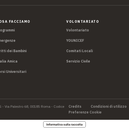
OSA FACCIAMO
VOLONTARIATO
rogrammi
Volontariato
mergenze
YOUNICEF
ritti dei Bambini
Comitati Locali
alia Amica
Servizio Civile
rsi Universitari
S - Via Palestro 68, 00185 Roma - Codice
Credits
Condizioni di utilizzo
Preferenze Cookie
Informativa sulla raccolta