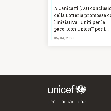
A Canicattì (AG) conclusi
della Lotteria promossa c
l’iniziativa “Uniti per la
pace…con Unicef” per i
bambini dell'Ucraina
05/04/2023