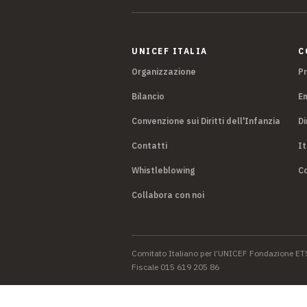
UNICEF ITALIA
C
Organizzazione
P
Bilancio
E
Convenzione sui Diritti dell'Infanzia
Di
Contatti
It
Whistleblowing
Co
Collabora con noi
Comitato Italiano per l’UNICEF Fondazione ET
Fiscale 015 619 205 86