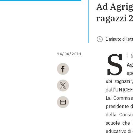
Ad Agrig
ragazzi 
1
minuto
di let
S
14/06/2011
i 
Ag
sp
dei ragazzi"
dall'UNICEF
La Commiss
presidente d
della Consu
scuole che 
educativo di