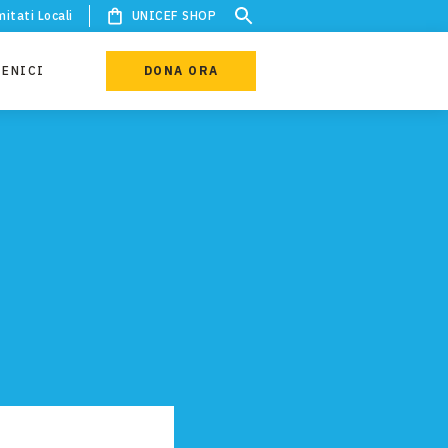
itati Locali
UNICEF SHOP
IENICI
DONA ORA