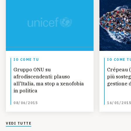
IO COME TU
IO COME T
Gruppo ONU su
Crépeau (
afrodiscendenti: plauso
più sosteg
all'Italia, ma stop a xenofobia
gestione d
in politica
08/06/2015
16/01/201
VEDI TUTTE