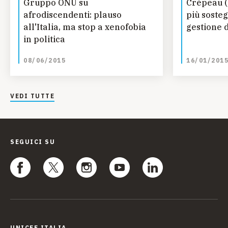
Gruppo ONU su
Crépeau (
afrodiscendenti: plauso
più sosteg
all'Italia, ma stop a xenofobia
gestione d
in politica
08/06/2015
16/01/201
VEDI TUTTE
SEGUICI SU
UNICEF ITALIA