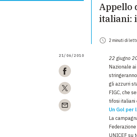
Appello d
italiani:
2
minuti
di lett
21/06/2010
22 giugno 2
Nazionale ai 
stringeranno 
gli azzurri 
FIGC, che se
tifosi italian
Un Gol per l
La campagna 
Federazione 
UNICEF su tem