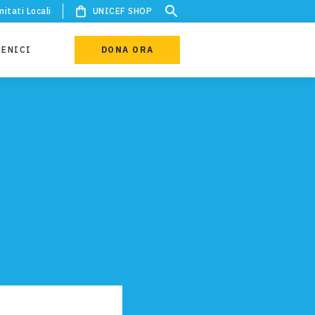
itati Locali
UNICEF SHOP
IENICI
DONA ORA