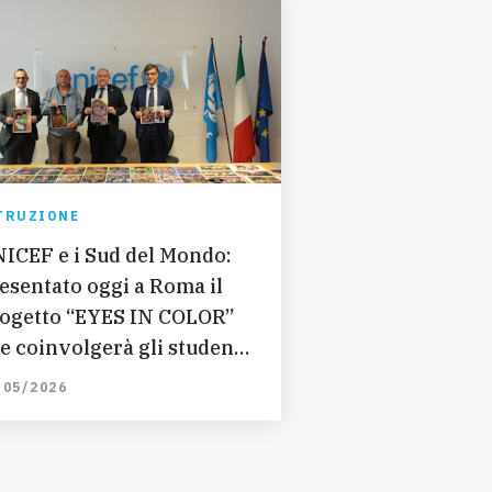
TRUZIONE
ICEF e i Sud del Mondo:
esentato oggi a Roma il
ogetto “EYES IN COLOR”
e coinvolgerà gli studenti
 Napoli, Reggio Calabria e
/05/2026
lermo