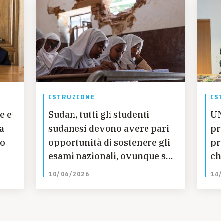
ISTRUZIONE
IS
e e
Sudan, tutti gli studenti
UN
ia
sudanesi devono avere pari
pr
lo
opportunità di sostenere gli
pr
esami nazionali, ovunque si
ch
i
trovino
di
10/06/2026
14
Pa
ti