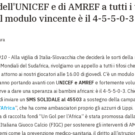
ell'UNICEF e di AMREF a tutti i 
EMERGENZE
 il modulo vincente è il 4-5-5-0-3
GRANDI DONAZIONI
DIVERSI MODI PER DONARE. SCEGLI IL PIÙ
COMODO PER TE
ura
010 -
Alla vigilia di Italia-Slovacchia che deciderà le sorti della
Mondiali del Sudafrica, rivolgiamo un appello a tutti i tifosi che
attorno ai nostri giocatori alle 16.00 di giovedì. C’è un modul
stanno portando avanti con U
NICEF e AMREF
e fortemente volu
rve a dare una speranza ai bambini africani: è il 4-5-5-0-3. Ch
i di inviare un
SMS SOLIDALE al
45503
a
sostegno della camp
’Africa
”, che ha come ambasciatori proprio gli azzurri di Lippi.
di raccolta fondi “Un Gol per l’Africa” è stata promossa dall
Italiana Giuoco Calcio (FIGC) per sostenere gli interventi di 
i come la prevenzione medico-sanitaria, il diritto all’istruzio