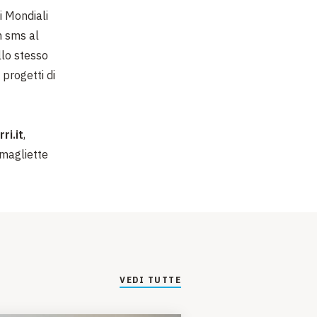
i Mondiali
n sms al
llo stesso
progetti di
i.it
,
 magliette
VEDI TUTTE