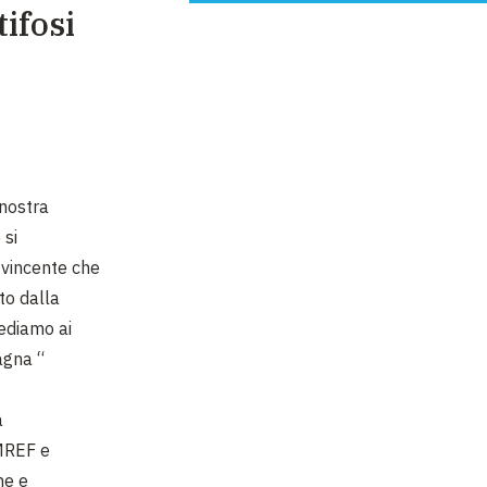
tifosi
 nostra
 si
o vincente che
to dalla
iediamo ai
agna “
a
AMREF e
ne e