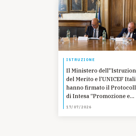
ISTRUZIONE
Il Ministero dell'’Istruzion
del Merito e l’UNICEF Ital
hanno firmato il Protocol
di Intesa “Promozione e
diffusione nelle Istituzion
17/07/2026
scolastiche della
Convenzione Onu sui dirit
dell’infanzia e