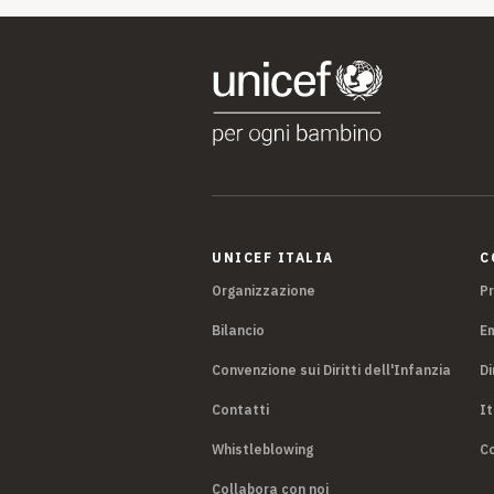
dell’adolescenza”
UNICEF ITALIA
C
Organizzazione
P
Bilancio
E
Convenzione sui Diritti dell'Infanzia
Di
Contatti
It
Whistleblowing
Co
Collabora con noi