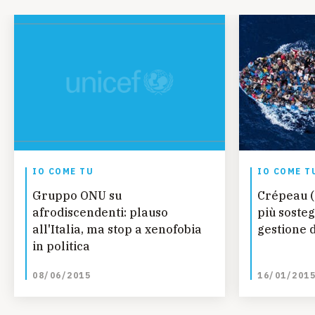
IO COME TU
IO COME T
Gruppo ONU su
Crépeau (
afrodiscendenti: plauso
più sosteg
all'Italia, ma stop a xenofobia
gestione d
in politica
08/06/2015
16/01/201